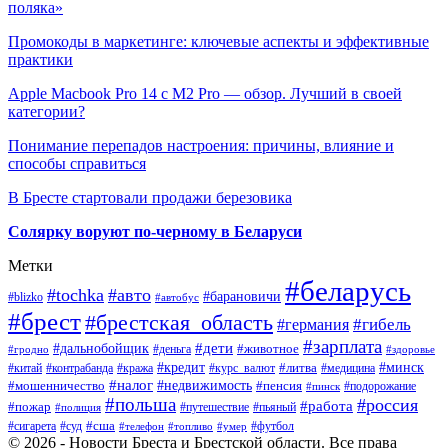
поляка»
Промокоды в маркетинге: ключевые аспекты и эффективные
практики
Apple Macbook Pro 14 с M2 Pro — обзор. Лучший в своей
категории?
Понимание перепадов настроения: причины, влияние и
способы справиться
В Бресте стартовали продажи березовика
Солярку воруют по-черному в Беларуси
Метки
#беларусь
#tochka
#авто
#барановичи
#blizko
#автобус
#брест
#брестская_область
#гибель
#германия
#зарплата
#дети
#дальнобойщик
#животное
#деньга
#гродно
#здоровье
#минск
#кредит
#китай
#контрабанда
#кража
#курс_валют
#литва
#медицина
#налог
#недвижимость
#мошенничество
#пенсия
#пинск
#подорожание
#польша
#россия
#работа
#пожар
#путешествие
#пьяный
#полиция
#сша
#сигарета
#суд
#футбол
#телефон
#топливо
#умер
© 2026 - Новости Бреста и Брестской области. Все права