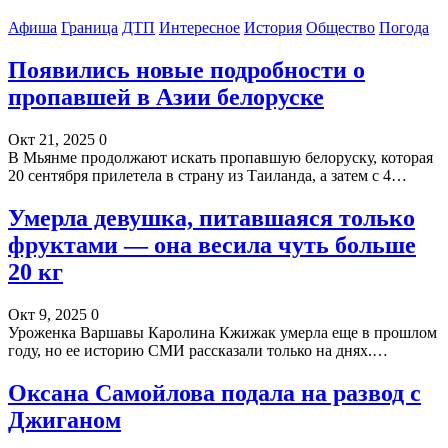
Афиша
Граница
ДТП
Интересное
История
Общество
Погода
Появились новые подробности о
пропавшей в Азии белоруске
Окт 21, 2025
0
В Мьянме продолжают искать пропавшую белоруску, которая
20 сентября прилетела в страну из Таиланда, а затем с 4…
Умерла девушка, питавшаяся только
фруктами — она весила чуть больше
20 кг
Окт 9, 2025
0
Уроженка Варшавы Каролина Кжижак умерла еще в прошлом
году, но ее историю СМИ рассказали только на днях.…
Оксана Самойлова подала на развод с
Джиганом