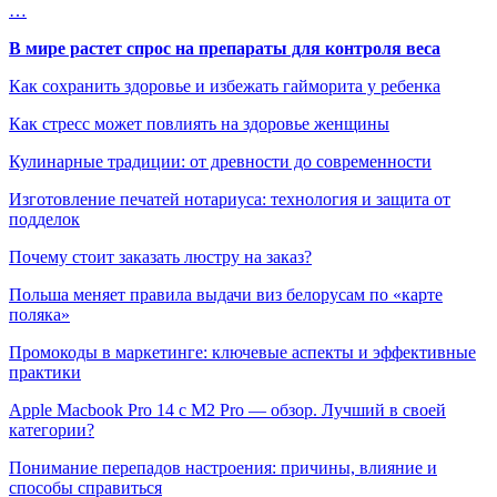
…
В мире растет спрос на препараты для контроля веса
Как сохранить здоровье и избежать гайморита у ребенка
Как стресс может повлиять на здоровье женщины
Кулинарные традиции: от древности до современности
Изготовление печатей нотариуса: технология и защита от
подделок
Почему стоит заказать люстру на заказ?
Польша меняет правила выдачи виз белорусам по «карте
поляка»
Промокоды в маркетинге: ключевые аспекты и эффективные
практики
Apple Macbook Pro 14 с M2 Pro — обзор. Лучший в своей
категории?
Понимание перепадов настроения: причины, влияние и
способы справиться