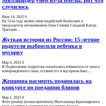
Миллиардер умер из-за пчелы. Вот что
случилось
Июн 14, 2025
0
На 53-м году жизни умер индийский бизнесмен и
председатель автокомпании Sona Comstar Санджай Капур.
Трагедия…
Жуткая история из России: 15-летние
родители выбросили ребенка в
мусорку
Мар 4, 2025
0
В Подмосковье подростки попытались избавиться от своего
новорожденного сына, оставив его в мусорном баке.…
Женщина насмерть подавилась на
конкурсе по поеданию блинов
Мар 1, 2025
0
Фото pixabay (иллюстративное) Жительница Красноярского
края, участвуя в конкурсе по поеданию блинов,…