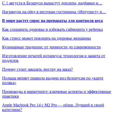
С 1 августа в Беларуси вырастут доплаты, надбавки и…
Нагрянули на обед в ресторан гостиницы «Интурист» и…
В мире растет спрос на препараты для контроля веса
Как сохранить здоровье и избежать гайморита у ребенка
Как стресс может повлиять на здоровье женщины
Кулинарные традиции: от древности до современности
Изготовление печатей нотариуса: технология и защита от
подделок
Почему стоит заказать люстру на заказ?
Польша меняет правила выдачи виз белорусам по «карте
поляка»
Промокоды в маркетинге: ключевые аспекты и эффективные
практики
Apple Macbook Pro 14 с M2 Pro — обзор. Лучший в своей
категории?