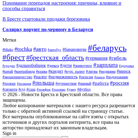
Понимание перепадов настроения: причины, влияние и
способы справиться
В Бресте стартовали продажи березовика
Солярку воруют по-черному в Беларуси
Метки
#беларусь
#tochka
#авто
#барановичи
#blizko
#автобус
#брест
#брестская_область
#гибель
#германия
#зарплата
#дети
#дальнобойщик
#животное
#деньга
#гродно
#здоровье
#минск
#кредит
#китай
#контрабанда
#кража
#курс_валют
#литва
#медицина
#налог
#недвижимость
#мошенничество
#пенсия
#пинск
#подорожание
#польша
#россия
#работа
#пожар
#путешествие
#пьяный
#полиция
#сша
#сигарета
#суд
#футбол
#телефон
#топливо
#умер
© 2026 - Новости Бреста и Брестской области. Все права
защищены.
Любое копирование материалов с нашего ресурса разрешается
только с обратной активной ссылкой на страницу статьи.
Все материалы опубликованные на сайте взяты с открытых
источников и других порталов интернета, все права на
авторство принадлежат их законным владельцам.
Sign in