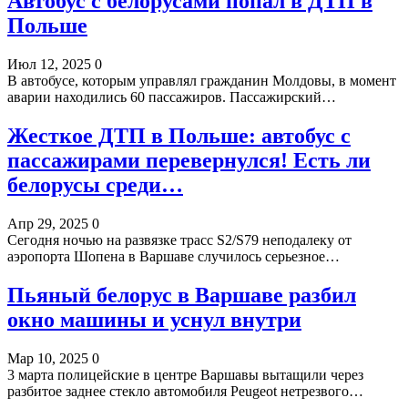
Автобус с белорусами попал в ДТП в
Польше
Июл 12, 2025
0
В автобусе, которым управлял гражданин Молдовы, в момент
аварии находились 60 пассажиров. Пассажирский…
Жесткое ДТП в Польше: автобус с
пассажирами перевернулся! Есть ли
белорусы среди…
Апр 29, 2025
0
Сегодня ночью на развязке трасс S2/S79 неподалеку от
аэропорта Шопена в Варшаве случилось серьезное…
Пьяный белорус в Варшаве разбил
окно машины и уснул внутри
Мар 10, 2025
0
3 марта полицейские в центре Варшавы вытащили через
разбитое заднее стекло автомобиля Peugeot нетрезвого…