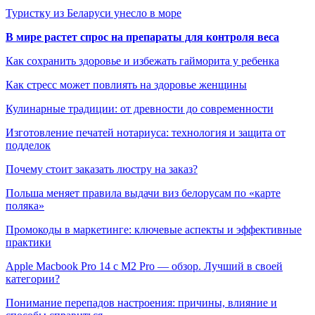
Туристку из Беларуси унесло в море
В мире растет спрос на препараты для контроля веса
Как сохранить здоровье и избежать гайморита у ребенка
Как стресс может повлиять на здоровье женщины
Кулинарные традиции: от древности до современности
Изготовление печатей нотариуса: технология и защита от
подделок
Почему стоит заказать люстру на заказ?
Польша меняет правила выдачи виз белорусам по «карте
поляка»
Промокоды в маркетинге: ключевые аспекты и эффективные
практики
Apple Macbook Pro 14 с M2 Pro — обзор. Лучший в своей
категории?
Понимание перепадов настроения: причины, влияние и