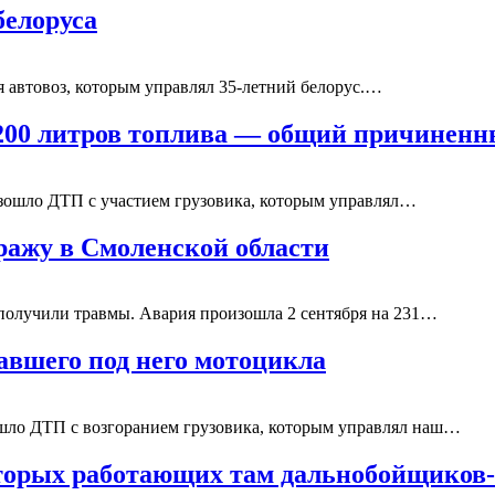
белоруса
ся автовоз, которым управлял 35-летний белорус.…
 200 литров топлива — общий причинен
зошло ДТП с участием грузовика, которым управлял…
ражу в Смоленской области
8 получили травмы. Авария произошла 2 сентября на 231…
павшего под него мотоцикла
ошло ДТП с возгоранием грузовика, которым управлял наш…
оторых работающих там дальнобойщиков-