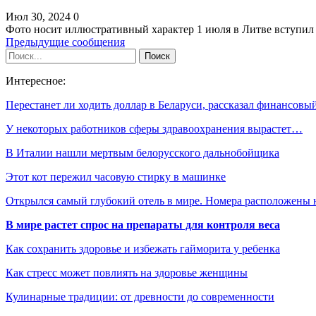
Июл 30, 2024
0
Фото носит иллюстративный характер 1 июля в Литве вступил
Предыдущие сообщения
Интересное:
Перестанет ли ходить доллар в Беларуси, рассказал финансов
У некоторых работников сферы здравоохранения вырастет…
В Италии нашли мертвым белорусского дальнобойщика
Этот кот пережил часовую стирку в машинке
Открылся самый глубокий отель в мире. Номера расположены
В мире растет спрос на препараты для контроля веса
Как сохранить здоровье и избежать гайморита у ребенка
Как стресс может повлиять на здоровье женщины
Кулинарные традиции: от древности до современности