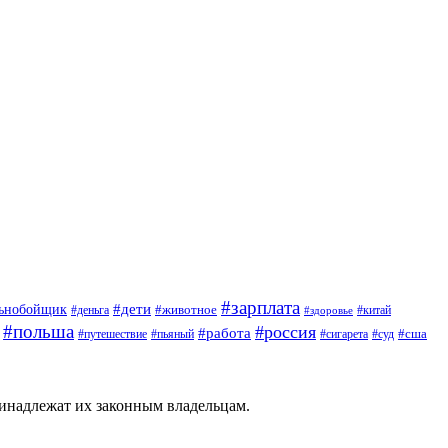
#зарплата
#дети
льнобойщик
#животное
#деньга
#китай
#здоровье
#польша
#россия
#работа
#сша
#путешествие
#пьяный
#сигарета
#суд
ринадлежат их законным владельцам.