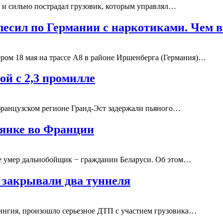
и сильно пострадал грузовик, которым управлял…
есил по Германии с наркотиками. Чем 
ом 18 мая на трассе A8 в районе Иршенберга (Германия)…
ой с 2,3 промилле
ранцузском регионе Гранд-Эст задержали пьяного…
оянке во Франции
 умер дальнобойщик − гражданин Беларуси. Об этом…
а закрывали два туннеля
рингия, произошло серьезное ДТП с участием грузовика…