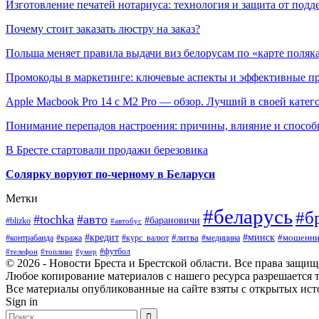
Изготовление печатей нотариуса: технология и защита от подд
Почему стоит заказать люстру на заказ?
Польша меняет правила выдачи виз белорусам по «карте поляк
Промокоды в маркетинге: ключевые аспекты и эффективные п
Apple Macbook Pro 14 с M2 Pro — обзор. Лучший в своей катег
Понимание перепадов настроения: причины, влияние и способ
В Бресте стартовали продажи березовика
Солярку воруют по-черному в Беларуси
Метки
#беларусь
#б
#tochka
#авто
#барановичи
#blizko
#автобус
#минск
#кредит
#контрабанда
#кража
#курс_валют
#литва
#мошенни
#медицина
#футбол
#телефон
#топливо
#умер
© 2026 - Новости Бреста и Брестской области. Все права защи
Любое копирование материалов с нашего ресурса разрешается т
Все материалы опубликованные на сайте взяты с открытых исто
Sign in