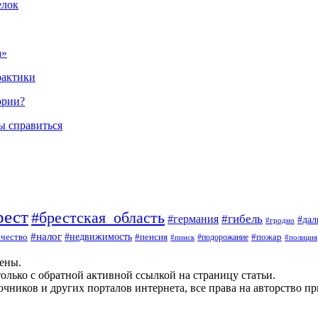
елок
а»
рактики
ории?
ы справиться
рест
#брестская_область
#гибель
#германия
#да
#гродно
#налог
#недвижимость
чество
#пенсия
#пожар
#пинск
#подорожание
#полиция
щены.
олько с обратной активной ссылкой на страницу статьи.
чников и других порталов интернета, все права на авторство п