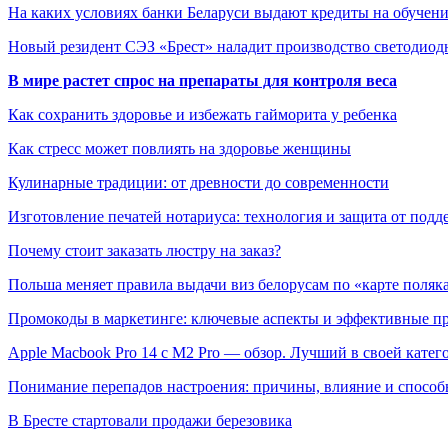
На каких условиях банки Беларуси выдают кредиты на обуче
Новый резидент СЭЗ «Брест» наладит производство светоди
В мире растет спрос на препараты для контроля веса
Как сохранить здоровье и избежать гайморита у ребенка
Как стресс может повлиять на здоровье женщины
Кулинарные традиции: от древности до современности
Изготовление печатей нотариуса: технология и защита от подд
Почему стоит заказать люстру на заказ?
Польша меняет правила выдачи виз белорусам по «карте поляк
Промокоды в маркетинге: ключевые аспекты и эффективные п
Apple Macbook Pro 14 с M2 Pro — обзор. Лучший в своей катег
Понимание перепадов настроения: причины, влияние и способ
В Бресте стартовали продажи березовика