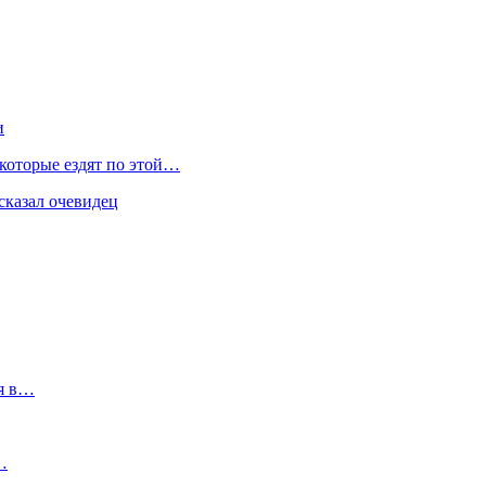
и
 которые ездят по этой…
сказал очевидец
ия в…
…