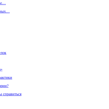
ние…
одных…
елок
а»
рактики
ории?
ы справиться