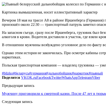
Картинка вымышленная, носит иллюстративный характер
Вечером 18 мая на трассе A8 в районе Иршенберга (Германия) 
произошёл около 22:30 — транспортный патруль заметил опас
На запасном съезде, сразу после Иршенберга, грузовик был бе
алкоголя в крови. Водителя доставили в участок, где взяли кро
В отношении мужчины возбуждено уголовное дело по факту во
Однако этим история не закончилась. При осмотре кабины сотр
наркотиках.
Польская транспортная компания — владелец грузовика — уже
#blizko
#беларусь
#германия
#дальнобойщик
#наркотик
#пьяный
Поделится
VK
OK.ru
Facebook
Twitter
WhatsApp
Telegram
Viber
Предыдущая запись
Мужчину приговорили к смертной казни. После 47 лет в тюрь
Следующая запись