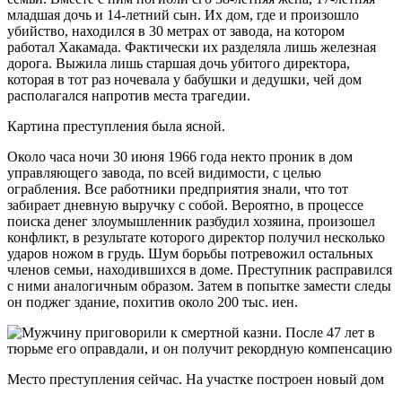
младшая дочь и 14-летний сын. Их дом, где и произошло
убийство, находился в 30 метрах от завода, на котором
работал Хакамада. Фактически их разделяла лишь железная
дорога. Выжила лишь старшая дочь убитого директора,
которая в тот раз ночевала у бабушки и дедушки, чей дом
располагался напротив места трагедии.
Картина преступления была ясной.
Около часа ночи 30 июня 1966 года некто проник в дом
управляющего завода, по всей видимости, с целью
ограбления. Все работники предприятия знали, что тот
забирает дневную выручку с собой. Вероятно, в процессе
поиска денег злоумышленник разбудил хозяина, произошел
конфликт, в результате которого директор получил несколько
ударов ножом в грудь. Шум борьбы потревожил остальных
членов семьи, находившихся в доме. Преступник расправился
с ними аналогичным образом. Затем в попытке замести следы
он поджег здание, похитив около 200 тыс. иен.
Место преступления сейчас. На участке построен новый дом