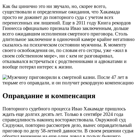
Как бы цинично это ни звучало, но, скорее всего,
существовали и определенные ожидания, что Хакамада
просто не доживет до повторного суда с учетом всех
перенесенных им лишений. Еще в 2011 году Книга рекордов
Гиннесса официально признала Ивао заключенным, дольше
всего ожидавшим исполнения смертного приговора. Столь
длительное заключение в одиночной камере крайне негативно
сказалось на психическом состоянии мужчины. К моменту
своего освобождения он, по словам его сестры, уже «жил в
своем собственном мире», ни с кем не разговаривал,
отказывался встречаться с родственниками и адвокатами и
вообще потерял интерес к жизни.
Оправдание и компенсация
Повторного судебного процесса Ивао Хакамаде пришлось
ждать еще долгих десять лет. Только в сентябре 2024 года
справедливость наконец восторжествовала. Окружной суд
Сидзуоки, повторно рассмотрев дело, вынес оправдательный
приговор по делу 58-летней давности. В своем решении судья
обратил внимание на еще один довод в пользу бывшего