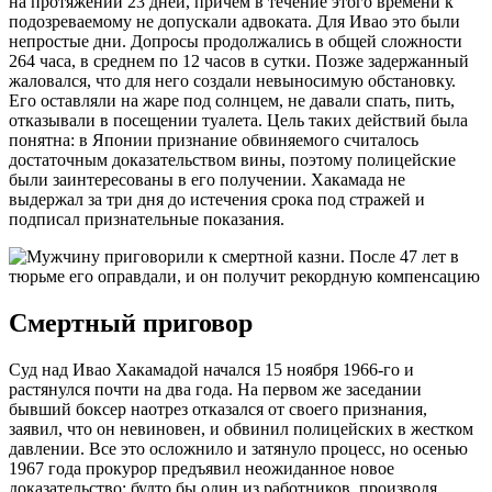
на протяжении 23 дней, причем в течение этого времени к
подозреваемому не допускали адвоката. Для Ивао это были
непростые дни. Допросы продолжались в общей сложности
264 часа, в среднем по 12 часов в сутки. Позже задержанный
жаловался, что для него создали невыносимую обстановку.
Его оставляли на жаре под солнцем, не давали спать, пить,
отказывали в посещении туалета. Цель таких действий была
понятна: в Японии признание обвиняемого считалось
достаточным доказательством вины, поэтому полицейские
были заинтересованы в его получении. Хакамада не
выдержал за три дня до истечения срока под стражей и
подписал признательные показания.
Смертный приговор
Суд над Ивао Хакамадой начался 15 ноября 1966-го и
растянулся почти на два года. На первом же заседании
бывший боксер наотрез отказался от своего признания,
заявил, что он невиновен, и обвинил полицейских в жестком
давлении. Все это осложнило и затянуло процесс, но осенью
1967 года прокурор предъявил неожиданное новое
доказательство: будто бы один из работников, производя