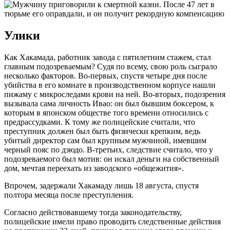
Улики
Как Хакамада, работник завода с пятилетним стажем, стал
главным подозреваемым? Судя по всему, свою роль сыграло
несколько факторов. Во-первых, спустя четыре дня после
убийства в его комнате в производственном корпусе нашли
пижаму с микроследами крови на ней. Во-вторых, подозрения
вызывала сама личность Ивао: он был бывшим боксером, к
которым в японском обществе того времени относились с
предрассудками. К тому же полицейские считали, что
преступник должен был быть физически крепким, ведь
убитый директор сам был крупным мужчиной, имевшим
черный пояс по дзюдо. В-третьих, следствие считало, что у
подозреваемого был мотив: он искал деньги на собственный
дом, мечтая переехать из заводского «общежития».
Впрочем, задержали Хакамаду лишь 18 августа, спустя
полтора месяца после преступления.
Согласно действовавшему тогда законодательству,
полицейские имели право проводить следственные действия