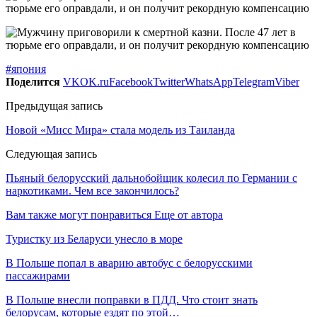
#япония
Поделится
VK
OK.ru
Facebook
Twitter
WhatsApp
Telegram
Viber
Предыдущая запись
Новой «Мисс Мира» стала модель из Таиланда
Следующая запись
Пьяный белорусский дальнобойщик колесил по Германии с
наркотиками. Чем все закончилось?
Вам также могут понравиться
Еще от автора
Туристку из Беларуси унесло в море
В Польше попал в аварию автобус с белорусскими
пассажирами
В Польше внесли поправки в ПДД. Что стоит знать
белорусам, которые ездят по этой…