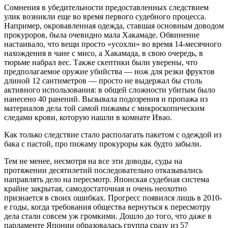
Сомнения в убедительности предоставленных следствием
улик возникли еще во время первого судебного процесса.
Например, окровавленная одежда, ставшая основным доводом
прокуроров, была очевидно мала Хакамаде. Обвинение
настаивало, что вещи просто «усохли» во время 14-месячного
нахождения в чане с мисо, а Хакамада, в свою очередь, в
тюрьме набрал вес. Также скептики были уверены, что
предполагаемое оружие убийства — нож для резки фруктов
длиной 12 сантиметров — просто не выдержал бы столь
активного использования: в общей сложности убитым было
нанесено 40 ранений. Вызывала подозрения и пропажа из
материалов дела той самой пижамы с микроскопическим
следами крови, которую нашли в комнате Ивао.
Как только следствие стало располагать пакетом с одеждой из
бака с пастой, про пижаму прокуроры как будто забыли.
Тем не менее, несмотря на все эти доводы, суды на
протяжении десятилетий последовательно отказывались
направлять дело на пересмотр. Японская судебная система
крайне закрытая, самодостаточная и очень неохотно
признается в своих ошибках. Прогресс появился лишь в 2010-
е годы, когда требования общества вернуться к пересмотру
дела стали совсем уж громкими. Дошло до того, что даже в
парламенте Японии образовалась группа сразу из 57