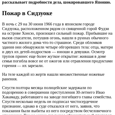
рассказывает подробности дела, шокировавшего Японию.
Пожар в Сидзуоке
В ночь с 29 на 30 июня 1966 года в японском городе
Сидзуока, расположенном рядом со священной горой Фудзи
на острове Хонсю, произошел сильный пожар. Прибывшие на
вызов спасатели, потушив огонь, нашли в руинах обычного
частного жилого дома что-то страшное. Среди обломков
здания они обнаружили четыре обгоревших тела: отца, матери
и двух их детей-подростков — юноши и девушки. Осмотр
трупов принес еще более жуткое открытие: жившая в доме
семья погибла вовсе не от ожогов или отравления продуктами
горения — их зарезали.
На теле каждой из жертв нашли множественные ножевые
ранения.
Спустя полтора месяца полицейские задержали по
подозрению в совершении преступления 30-летнего Ивао
Хакамаду, работавшего на заводе погибшего главы семейства.
Спустя несколько недель он подписал чистосердечное
признание, однако в суде отказался от него, заявив, что
показания были выбиты из него посредством бесчеловечного