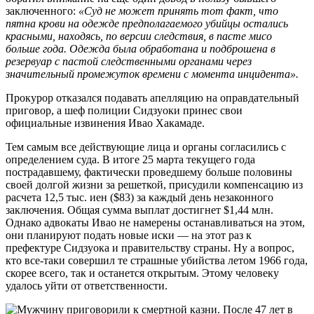
заключенного:
«Суд не может принять тот факт, что
пятна крови на одежде предполагаемого убийцы остались
красными, находясь, по версии следствия, в пасте мисо
больше года. Одежда была обработана и подброшена в
резервуар с пастой следственными органами через
значительный промежуток времени с момента инцидента».
Прокурор отказался подавать апелляцию на оправдательный
приговор, а шеф полиции Сидзуоки принес свои
официальные извинения Ивао Хакамаде.
Тем самым все действующие лица и органы согласились с
определением суда. В итоге 25 марта текущего года
пострадавшему, фактически проведшему больше половины
своей долгой жизни за решеткой, присудили компенсацию из
расчета 12,5 тыс. иен ($83) за каждый день незаконного
заключения. Общая сумма выплат достигнет $1,44 млн.
Однако адвокаты Ивао не намерены останавливаться на этом,
они планируют подать новые иски — на этот раз к
префектуре Сидзуока и правительству страны. Ну а вопрос,
кто все-таки совершил те страшные убийства летом 1966 года,
скорее всего, так и останется открытым. Этому человеку
удалось уйти от ответственности.