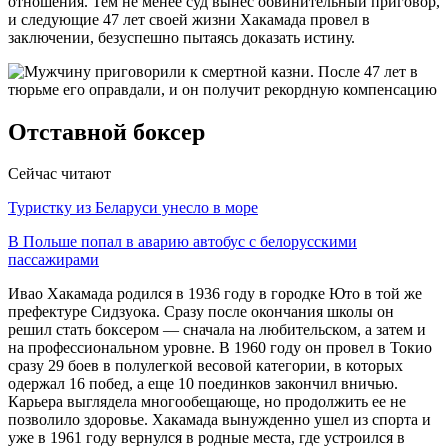
отношения. Тем не менее суд вынес обвинительный приговор,
и следующие 47 лет своей жизни Хакамада провел в
заключении, безуспешно пытаясь доказать истину.
Отставной боксер
Сейчас читают
Туристку из Беларуси унесло в море
В Польше попал в аварию автобус с белорусскими
пассажирами
Ивао Хакамада родился в 1936 году в городке Юто в той же
префектуре Сидзуока. Сразу после окончания школы он
решил стать боксером — сначала на любительском, а затем и
на профессиональном уровне. В 1960 году он провел в Токио
сразу 29 боев в полулегкой весовой категории, в которых
одержал 16 побед, а еще 10 поединков закончил вничью.
Карьера выглядела многообещающе, но продолжить ее не
позволило здоровье. Хакамада вынужденно ушел из спорта и
уже в 1961 году вернулся в родные места, где устроился в