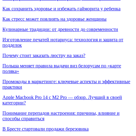
Как сохранить здоровье и избежать гайморита у ребенка
Как стресс может повлиять на здоровье женщины
Кулинарные традиции: от древности до современности
Изготовление печатей нотариуса: технология и защита от
подделок
Почему стоит заказать люстру на заказ?
Польша меняет правила выдачи виз белорусам по «карте
поляка»
Промокоды в маркетинге: ключевые аспекты и эффективные
практики
Apple Macbook Pro 14 с M2 Pro — обзор. Лучший в своей
категории?
Понимание перепадов настроения: причины, влияние и
способы справиться
В Бресте стартовали продажи березовика