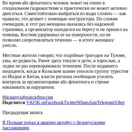
Во время айс-флоатинга человек лежит на спине в
специальном гидрокостюме и практически не может активно
двигаться. Самостоятельно выбраться из воды сложно — как
правило, это делают с помощью инструктора. По словам
очевидцев, в этот раз женщина оказалась без надежной
страховки, а организатор находился на берегу и не пришел на
помощь. Костюм удерживал ее на поверхности, но не
позволял сопротивляться течению — в итоге женщину
унесло.
Местные жители говорят, что подобные трагедии на Туломе,
увы, не редкость. Ранее здесь тонули и дети, и взрослые, а
лодки не раз переворачивало течением. После недавнего
инцидента, когда в Кольском заливе уносило группу туристов
из Индии и Китая, власти региона пообещали усилить
контроль за организаторами айс-флоатинга и строже
наказывать за нарушения.
#беларусь
#поиск
#россия
Поделится
VK
OK.ru
Facebook
Twitter
WhatsApp
Telegram
Viber
Предыдущая запись
В Польше попал в аварию автобус с белорусскими
пассажирами