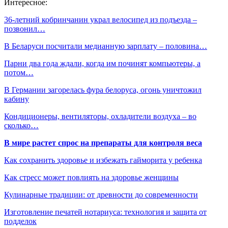
Интересное:
36-летний кобринчанин украл велосипед из подъезда –
позвонил…
В Беларуси посчитали медианную зарплату – половина…
Парни два года ждали, когда им починят компьютеры, а
потом…
В Германии загорелась фура белоруса, огонь уничтожил
кабину
Кондиционеры, вентиляторы, охладители воздуха – во
сколько…
В мире растет спрос на препараты для контроля веса
Как сохранить здоровье и избежать гайморита у ребенка
Как стресс может повлиять на здоровье женщины
Кулинарные традиции: от древности до современности
Изготовление печатей нотариуса: технология и защита от
подделок