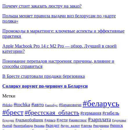
Почему стоит заказать люстру на заказ?
Польша меняет правила выдачи виз белорусам по «карте
поляка»
Промокоды в маркетинге: ключевые аспекты и эффективные
практики
Apple Macbook Pro 14 с M2 Pro — обзор. Лучший в своей
категории?
Понимание перепадов настроения: причины, влияние и
способы справиться
В Бресте стартовали продажи березовика
Солярку воруют по-черному в Беларуси
Метки
#беларусь
#tochka
#авто
#барановичи
#blizko
#автобус
#брест
#брестская_область
#гибель
#германия
#зарплата
#дети
#дальнобойщик
#животное
#деньга
#гродно
#здоровье
#минск
#кредит
#китай
#контрабанда
#кража
#курс_валют
#литва
#медицина