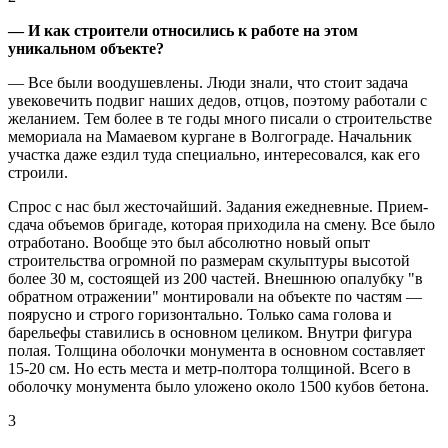
— И как строители относились к работе на этом
уникальном объекте?
— Все были воодушевлены. Люди знали, что стоит задача
увековечить подвиг наших дедов, отцов, поэтому работали с
желанием. Тем более в те годы много писали о строительстве
мемориала на Мамаевом кургане в Волгограде. Начальник
участка даже ездил туда специально, интересовался, как его
строили.
Спрос с нас был жесточайший. Задания ежедневные. Прием-
сдача объемов бригаде, которая приходила на смену. Все было
отработано. Вообще это был абсолютно новый опыт
строительства огромной по размерам скульптуры высотой
более 30 м, состоящей из 200 частей. Внешнюю опалубку "в
обратном отражении" монтировали на объекте по частям —
поярусно и строго горизонтально. Только сама голова и
барельефы ставились в основном целиком. Внутри фигура
полая. Толщина оболочки монумента в основном составляет
15-20 см. Но есть места и метр-полтора толщиной. Всего в
оболочку монумента было уложено около 1500 кубов бетона.
3