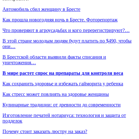
Автомобиль сбил женщину в Бресте
Как прошла новогодняя ночь в Бресте. Фоторепортаж
Что проверяют в агроусадьбах и кого перерегистрируют?…
В этой стране молодым людям будут платить по $490, чтобы
они…
В Брестской области выявили факты списания и
уничтожения…
В мире растет спрос на препараты для контроля веса
Как сохранить здоровье и избежать гайморита у ребенка
Как стресс может повлиять на здоровье женщины
Кулинарные традиции: от древности до современности
Изготовление печатей нотариуса: технология и защита от
подделок
Почему стоит заказать люстру на заказ?