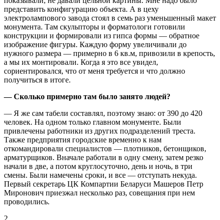
показывали, не давали цельной картины. Мне надо было
представить конфигурацию объекта. А в цеху
электролампового завода стоял в семь раз уменьшенный макет
монумента. Там скульпторы и форматологи готовили
конструкции и формировали из гипса формы — обратное
изображение фигуры. Каждую форму увеличивали до
нужного размера — примерно в 6 кв.м, привозили в крепость,
а мы их монтировали. Когда я это все увидел,
сориентировался, что от меня требуется и что должно
получиться в итоге.
— Сколько примерно там было занято людей?
— Я же сам табели составлял, поэтому знаю: от 390 до 420
человек. На одном только главном монументе. Были
привлечены работники из других подразделений треста.
Также предприятия городские временно к нам
откомандировали специалистов — плотников, бетонщиков,
арматурщиков. Вначале работали в одну смену, затем резко
начали в две, а потом круглосуточно, день и ночь, в три
смены. Были намечены сроки, и все — отступать некуда.
Первый секретарь ЦК Компартии Беларуси Машеров Петр
Миронович приезжал несколько раз, совещания при нем
проводились.
2