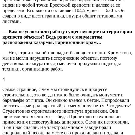
виден из любой точки Брестской крепости и далеко за ее
пределами. Его высота составляет 104,5 м, вес — 620 т. Он
сварен в виде шестигранника, внутри обшит титановыми
листами.
— Вам не усложняли работу существующие на территории
крепости объекты? Ведь рядом с монументом
расположены казармы, Гарнизонный храм…
— Нет, строительной площадки было достаточно. Кроме того,
мы не могли нарушить исторические объекты, поэтому
действовали аккуратно, до мелочей продумали подъезды
техники, организацию работ.
4
Самое страшное, с чем мы столкнулись в процессе
строительства, это когда нужно было очищать монумент и
барельефы от гипса. Он сильно въелся в бетон. Попробовали
чистить — метр квадратный за смену получается. Что делать?
Студентов из строительного института привлекли. Они
щетками чистят-чистят — беда. Прочитали о технологии
применения пескоструйных аппаратов. Сами их изготовили,
и они нас спасли. На электроламповом заводе брали
специальный песок, на месте его прокаливали и подавали