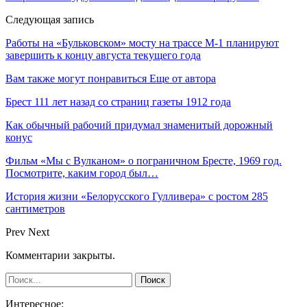
Следующая запись
Работы на «Бульковском» мосту на трассе М-1 планируют
завершить к концу августа текущего года
Вам также могут понравиться
Еще от автора
Брест 111 лет назад со страниц газеты 1912 года
Как обычный рабочий придумал знаменитый дорожный
конус
Фильм «Мы с Вулканом» о пограничном Бресте, 1969 год.
Посмотрите, каким город был…
История жизни «Белорусского Гулливера» с ростом 285
сантиметров
Prev
Next
Комментарии закрыты.
Интересное: