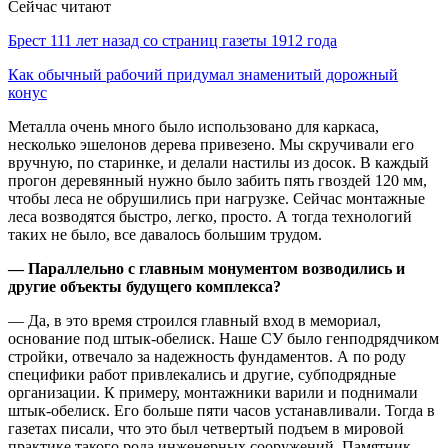
Сейчас читают
Брест 111 лет назад со страниц газеты 1912 года
Как обычный рабочий придумал знаменитый дорожный
конус
Металла очень много было использовано для каркаса,
несколько эшелонов дерева привезено. Мы скручивали его
вручную, по старинке, и делали настилы из досок. В каждый
прогон деревянный нужно было забить пять гвоздей 120 мм,
чтобы леса не обрушились при нагрузке. Сейчас монтажные
леса возводятся быстро, легко, просто. А тогда технологий
таких не было, все давалось большим трудом.
— Параллельно с главным монументом возводились и
другие объекты будущего комплекса?
— Да, в это время строился главный вход в мемориал,
основание под штык-обелиск. Наше СУ было генподрядчиком
стройки, отвечало за надежность фундаментов. А по роду
специфики работ привлекались и другие, субподрядные
организации. К примеру, монтажники варили и поднимали
штык-обелиск. Его больше пяти часов устанавливали. Тогда в
газетах писали, что это был четвертый подъем в мировой
практике такого рода инженерных сооружений. Памятник