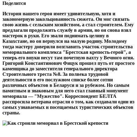
Поделится
История нашего героя имеет удивительную, хотя и
закономерную закольцованность сюжета. Он мог связать
свою жизнь с сельским хозяйством, а стал строителем. Ему
предлагали продолжить службу в армии, но он снова взял
мастерок в руки. Его звали поднимать целину в
Казахстане, но он вернулся на малую родину. Молодому
тогда мастеру доверили возглавить участок строительства
мемориального комплекса "Брестская крепость-герой", а
теперь его внуки несут там почетную вахту у Вечного огня.
Григорий Константинович Фицук прошел путь от простого
каменщика до заместителя генерального директора
Строительного треста №8. За полвека трудовой
деятельности в его послужном списке более сотни
различных объектов в Беларуси и за рубежом. Но самым
памятным и знаковым для него стал главный монумент
мемориала — "Мужество". Корреспондент БЕЛТА
расспросила ветерана отрасли о том, как создавали один из
самых узнаваемых и посещаемых туристических объектов
страны.