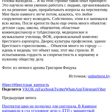
головы выходила… Я на этой стройке такой опыт приобрел!
Это научило меня умению работать с людьми, организовывать
их на решение задач, прорабатывать вопросы на перспективу.
Мне было намного легче потом, казалось, что любое
сооружение могу возводить. Собственно, этим я и занимался
всю жизнь. После крепости было еще очень много объектов:
детские сады, школы, общежития, областные
кожвендиспансер и тубдиспансер, медицинское и
музыкальное училища, ФОК, аэровокзальный комплекс
брестского аэропорта, Дворец культуры профсоюзов, здание
Брестского горисполкома… Объектов много по городу —
идешь и видишь: тот объект наш, этот мы строили. И
испытываешь гордость за сопричастность к хорошему и
нужному обществу делу.
Фото: из личного архива Григория Фицука
Источник:
onlinebrest.by
#брест
#брестская_крепость
Поделится
VK
OK.ru
Facebook
Twitter
WhatsApp
Telegram
Viber
Предыдущая запись
Протектор шин не подходил для снегопада. В Каменце
направили в суд уголовное дело о ДТП с маршруткой