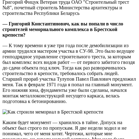
Григорий Фицук Ветеран труда ОАО "Строительный трест
№8", почетный строитель Министерства архитектуры и
строительства Республики Беларусь
— Григорий Константинович, как вы попали в число
строителей мемориального комплекса в Брестской
крепости?
— К тому времени я уже три года после демобилизации из
армии трудился мастером участка в СУ-98. Это было ведущее
генподрядное управление строительного треста, за которым
был комплекс всех видов работ — от первого забитого гвоздя
до сдачи объекта под ключ. Тогда как раз разворачивалось
строительство в крепости, требовалось собрать людей.
Старший прораб участка Тулупов Павел Павлович предложил
меня. Так в феврале 1971 года я попал на главный монумент.
Его нижняя зона, фундаменты уже были сделаны, начался
монтаж металлоконструкций несущего каркаса, велась
подготовка к бетонированию.
Каким будет монумент — хранилось в тайне. Допуск на
объект был строго по пропускам. Я две недели ходил и не
понимал, чего от меня хотят. Чертежи, которые мне