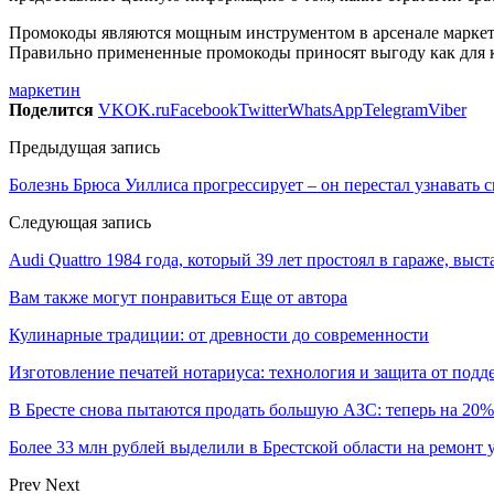
Промокоды являются мощным инструментом в арсенале маркето
Правильно примененные промокоды приносят выгоду как для ко
маркетин
Поделится
VK
OK.ru
Facebook
Twitter
WhatsApp
Telegram
Viber
Предыдущая запись
Болезнь Брюса Уиллиса прогрессирует – он перестал узнавать
Следующая запись
Audi Quattro 1984 года, который 39 лет простоял в гараже, выс
Вам также могут понравиться
Еще от автора
Кулинарные традиции: от древности до современности
Изготовление печатей нотариуса: технология и защита от подд
В Бресте снова пытаются продать большую АЗС: теперь на 20
Более 33 млн рублей выделили в Брестской области на ремонт
Prev
Next