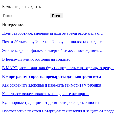
Комментарии закрыты.
Интересное:
Дочь Заворотнюк впервые за долгое время рассказала о…
Почти 80 тысяч рублей: как белорус лишился таких денег
Это не кадры из фильма о ядерной зиме, а последствия…
В Беларуси меняются цены на топливо
В МАРТ рассказали, как будут определять справедливую цену
В мире растет спрос на препараты для контроля веса
Как сохранить здоровье и избежать гайморита у ребенка
Как стресс может повлиять на здоровье женщины
Кулинарные традиции: от древности до современности
Изготовление печатей нотариуса: технология и защита от подд