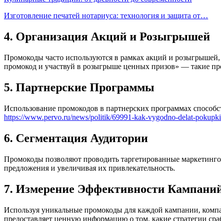
Изготовление печатей нотариуса: технология и защита от…
4. Организация Акций и Розыгрышей
Промокоды часто используются в рамках акций и розыгрышей, 
промокод и участвуй в розыгрыше ценных призов» — такие п
5. Партнерские Программы
Использование промокодов в партнерских программах способс
https://www.pervo.ru/news/politik/69991-kak-vygodno-delat-pokupki-v
6. Сегментация Аудитории
Промокоды позволяют проводить таргетированные маркетингов
предложения и увеличивая их привлекательность.
7. Измерение Эффективности Кампани
Используя уникальные промокоды для каждой кампании, компа
предоставляет ценную информацию о том, какие стратегии сра