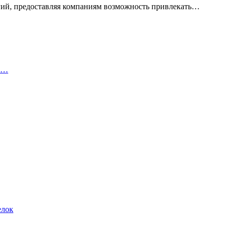
гий, предоставляя компаниям возможность привлекать…
ки…
елок