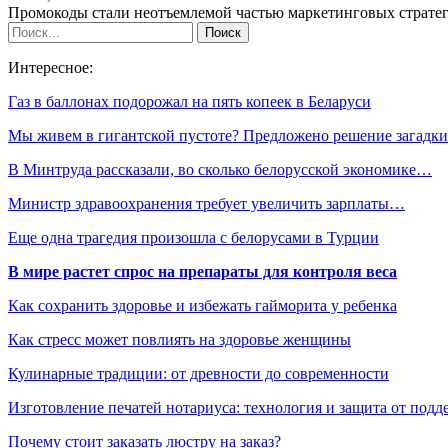
Промокоды стали неотъемлемой частью маркетинговых страте
Интересное:
Газ в баллонах подорожал на пять копеек в Беларуси
Мы живем в гигантской пустоте? Предложено решение загад
В Минтруда рассказали, во сколько белорусской экономике…
Министр здравоохранения требует увеличить зарплаты…
Еще одна трагедия произошла с белорусами в Турции
В мире растет спрос на препараты для контроля веса
Как сохранить здоровье и избежать гайморита у ребенка
Как стресс может повлиять на здоровье женщины
Кулинарные традиции: от древности до современности
Изготовление печатей нотариуса: технология и защита от подд
Почему стоит заказать люстру на заказ?