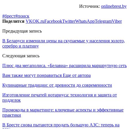
Источник:
onlinebrest.by
#брест
#поиск
Поделится
VK
OK.ru
Facebook
Twitter
WhatsApp
Telegram
Viber
Предыдущая запись
В Беларуси изменили цены на скупаемые у населения золото,
серебро и платину
Следующая запись
Плюс два мегаполиса. «Белавиа» расширила маршрутную сеть
Вам также могут понравиться
Еще от автора
Кулинарные традиции: от древности до современности
Изготовление печатей нотариуса: технология и защита от
подделок
Промокоды в маркетинге: ключевые аспекты и эффективные
практики
В Бресте снова пытаются продать большую АЗС: теперь на