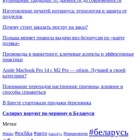
Кулинарные традиции: от древности до современности
Изготовление печатей нотариуса: технология и защита от
подделок
Почему стоит заказать люстру на заказ?
Польша меняет правила выдачи виз белорусам по «карте
поляка»
Промокоды в маркетинге: ключевые аспекты и эффективные
практики
Apple Macbook Pro 14 с M2 Pro — обзор. Лучший в своей
категории?
Понимание перепадов настроения: причины, влияние и
способы справиться
В Бресте стартовали продажи березовика
Солярку воруют по-черному в Беларуси
Метки
#беларусь
#tochka
#авто
#барановичи
#blizko
#автобус