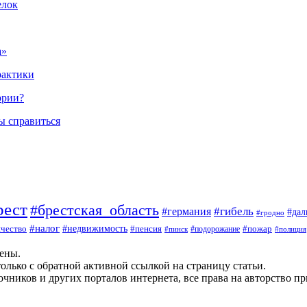
елок
а»
рактики
ории?
ы справиться
рест
#брестская_область
#гибель
#германия
#да
#гродно
#налог
#недвижимость
чество
#пенсия
#пожар
#пинск
#подорожание
#полиция
щены.
олько с обратной активной ссылкой на страницу статьи.
чников и других порталов интернета, все права на авторство п