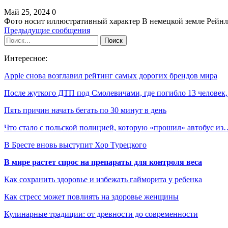
Май 25, 2024
0
Фото носит иллюстративный характер В немецкой земле Рейн
Предыдущие сообщения
Интересное:
Apple снова возглавил рейтинг самых дорогих брендов мира
После жуткого ДТП под Смолевичами, где погибло 13 человек
Пять причин начать бегать по 30 минут в день
Что стало с польской полицией, которую «прошил» автобус из
В Бресте вновь выступит Хор Турецкого
В мире растет спрос на препараты для контроля веса
Как сохранить здоровье и избежать гайморита у ребенка
Как стресс может повлиять на здоровье женщины
Кулинарные традиции: от древности до современности