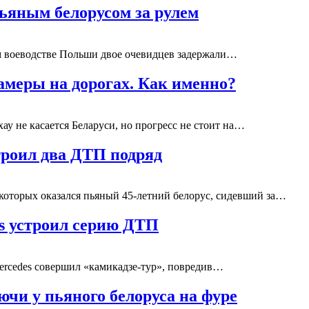
ьяным белорусом за рулем
м воеводстве Польши двое очевидцев задержали…
меры на дорогах. Как именно?
ау не касается Беларуси, но прогресс не стоит на…
троил два ДТП подряд
оторых оказался пьяный 45-летний белорус, сидевший за…
s устроил серию ДТП
ercedes совершил «камикадзе-тур», повредив…
чи у пьяного белоруса на фуре