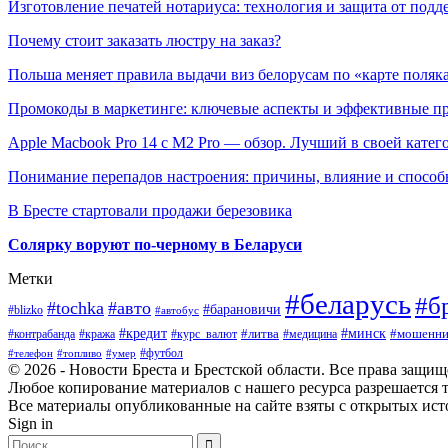
Изготовление печатей нотариуса: технология и защита от подд
Почему стоит заказать люстру на заказ?
Польша меняет правила выдачи виз белорусам по «карте поляк
Промокоды в маркетинге: ключевые аспекты и эффективные п
Apple Macbook Pro 14 с M2 Pro — обзор. Лучший в своей катег
Понимание перепадов настроения: причины, влияние и способ
В Бресте стартовали продажи березовика
Солярку воруют по-черному в Беларуси
Метки
#беларусь
#б
#tochka
#авто
#барановичи
#blizko
#автобус
#минск
#кредит
#контрабанда
#кража
#курс_валют
#литва
#мошенни
#медицина
#футбол
#телефон
#топливо
#умер
© 2026 - Новости Бреста и Брестской области. Все права защи
Любое копирование материалов с нашего ресурса разрешается т
Все материалы опубликованные на сайте взяты с открытых исто
Sign in