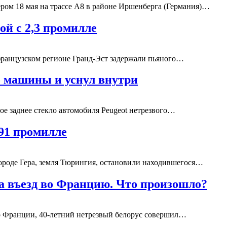
ом 18 мая на трассе A8 в районе Иршенберга (Германия)…
ой с 2,3 промилле
ранцузском регионе Гранд-Эст задержали пьяного…
о машины и уснул внутри
ое заднее стекло автомобиля Peugeot нетрезвого…
,91 промилле
ороде Гера, земля Тюрингия, остановили находившегося…
на въезд во Францию. Что произошло?
во Франции, 40-летний нетрезвый белорус совершил…