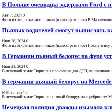
В Польше очевидцы задержали Ford c п
Авг 7, 2024
0
Фото из открытых источников (иллюстративное) В Мазовецко
Пьяных водителей смогут вычислять ка
Июн 28, 2024
0
Фото из открытых источников (иллюстративное) Пока это ноу-х
В Германии пьяный белорус на фуре ус
Июн 21, 2024
0
В немецкой земле Тюрингия произошло два ДТП, виновником к
В германии пьяный белорус на Mercede
Май 28, 2024
0
В немецкой земле Тюрингия пьяный белорус на серебристом M
Немецкая полиция дважды изымала клю