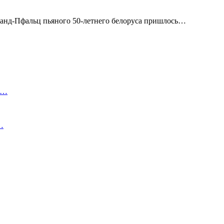
ланд-Пфальц пьяного 50-летнего белоруса пришлось…
,…
…