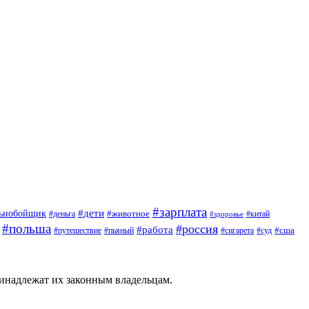
#зарплата
#дети
льнобойщик
#животное
#деньга
#китай
#здоровье
#польша
#россия
#работа
#сша
#путешествие
#пьяный
#сигарета
#суд
ринадлежат их законным владельцам.