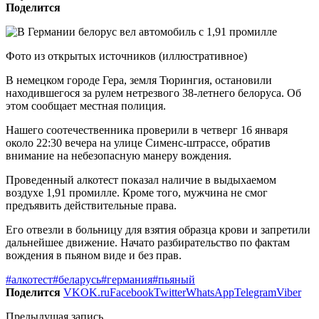
Поделится
Фото из открытых источников (иллюстративное)
В немецком городе Гера, земля Тюрингия, остановили
находившегося за рулем нетрезвого 38-летнего белоруса. Об
этом сообщает местная полиция.
Нашего соотечественника проверили в четверг 16 января
около 22:30 вечера на улице Сименс-штрассе, обратив
внимание на небезопасную манеру вождения.
Проведенный алкотест показал наличие в выдыхаемом
воздухе 1,91 промилле. Кроме того, мужчина не смог
предъявить действительные права.
Его отвезли в больницу для взятия образца крови и запретили
дальнейшее движение. Начато разбирательство по фактам
вождения в пьяном виде и без прав.
#алкотест
#беларусь
#германия
#пьяный
Поделится
VK
OK.ru
Facebook
Twitter
WhatsApp
Telegram
Viber
Предыдущая запись