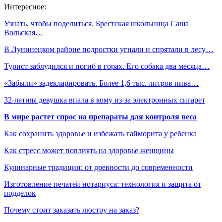
Интересное:
Узнать, чтобы поделиться. Брестская школьница Саша
Вольская…
В Лунинецком районе подростки угнали и спрятали в лесу…
Турист заблудился и погиб в горах. Его собака два месяца…
«Забыли» задекларировать. Более 1,6 тыс. литров пива…
32-летняя девушка впала в кому из-за электронных сигарет
В мире растет спрос на препараты для контроля веса
Как сохранить здоровье и избежать гайморита у ребенка
Как стресс может повлиять на здоровье женщины
Кулинарные традиции: от древности до современности
Изготовление печатей нотариуса: технология и защита от
подделок
Почему стоит заказать люстру на заказ?