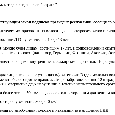
тствующий закон подписал президент республики, сообщило
дителям моторизованных велосипедов, электросамокатов и личны
ом или ЛТС, увеличили с 10 до 13 лет.
 B) можно будет лицам, достигшим 17 лет, в сопровождении опыт
ропейского союза (например, Германии, Франции, Австрии, Эсто
осуществляющими внутренние пассажирские перевозки. По регул
для лиц, впервые получающих в/у категории B (для молодых вод
именять более строгие правила. Лицо, набравшее свыше 12 штраф
я. Совершение двух нарушений в течение испытательного срока 
 более чем на 50 км/ч на дороге с односторонним движением в
акторов увеличат с 30 до 40 км/ч.
жения по автобусным полосам и наказаний за нарушения ПДД.