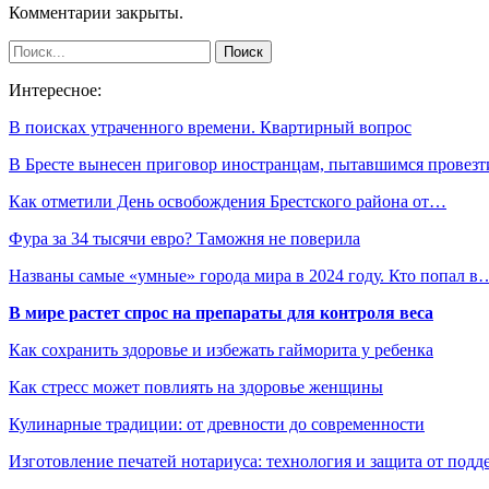
Комментарии закрыты.
Интересное:
В поисках утраченного времени. Квартирный вопрос
В Бресте вынесен приговор иностранцам, пытавшимся провез
Как отметили День освобождения Брестского района от…
Фура за 34 тысячи евро? Таможня не поверила
Названы самые «умные» города мира в 2024 году. Кто попал в
В мире растет спрос на препараты для контроля веса
Как сохранить здоровье и избежать гайморита у ребенка
Как стресс может повлиять на здоровье женщины
Кулинарные традиции: от древности до современности
Изготовление печатей нотариуса: технология и защита от подд