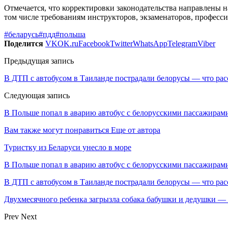
Отмечается, что корректировки законодательства направлены
том числе требованиям инструкторов, экзаменаторов, професс
#беларусь
#пдд
#польша
Поделится
VK
OK.ru
Facebook
Twitter
WhatsApp
Telegram
Viber
Предыдущая запись
В ДТП с автобусом в Таиланде пострадали белорусы — что рас
Следующая запись
В Польше попал в аварию автобус с белорусскими пассажирам
Вам также могут понравиться
Еще от автора
Туристку из Беларуси унесло в море
В Польше попал в аварию автобус с белорусскими пассажирам
В ДТП с автобусом в Таиланде пострадали белорусы — что рас
Двухмесячного ребенка загрызла собака бабушки и дедушки —
Prev
Next