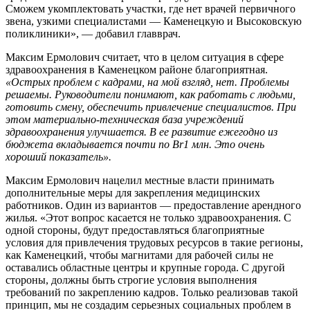
Сможем укомплектовать участки, где нет врачей первичного
звена, узкими специалистами — Каменецкую и Высоковскую
поликлиники», — добавил главврач.
Максим Ермолович считает, что в целом ситуация в сфере
здравоохранения в Каменецком районе благоприятная.
«Острых проблем с кадрами, на мой взгляд, нет. Проблемы
решаемы. Руководители понимают, как работать с людьми,
готовить смену, обеспечить привлечение специалистов. При
этом материально-техническая база учреждений
здравоохранения улучшается. В ее развитие ежегодно из
бюджета вкладывается почти по Br1 млн. Это очень
хороший показатель».
Максим Ермолович нацелил местные власти принимать
дополнительные меры для закрепления медицинских
работников. Один из вариантов — предоставление арендного
жилья. «Этот вопрос касается не только здравоохранения. С
одной стороны, будут предоставляться благоприятные
условия для привлечения трудовых ресурсов в такие регионы,
как Каменецкий, чтобы магнитами для рабочей силы не
оставались областные центры и крупные города. С другой
стороны, должны быть строгие условия выполнения
требований по закреплению кадров. Только реализовав такой
принцип, мы не создадим серьезных социальных проблем в