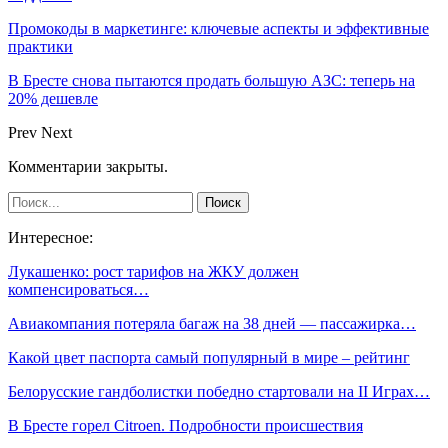
Промокоды в маркетинге: ключевые аспекты и эффективные
практики
В Бресте снова пытаются продать большую АЗС: теперь на
20% дешевле
Prev
Next
Комментарии закрыты.
Интересное:
Лукашенко: рост тарифов на ЖКУ должен
компенсироваться…
Авиакомпания потеряла багаж на 38 дней — пассажирка…
Какой цвет паспорта самый популярный в мире – рейтинг
Белорусские гандболистки победно стартовали на II Играх…
В Бресте горел Citroen. Подробности происшествия