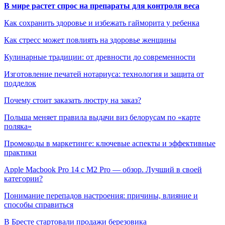
В мире растет спрос на препараты для контроля веса
Как сохранить здоровье и избежать гайморита у ребенка
Как стресс может повлиять на здоровье женщины
Кулинарные традиции: от древности до современности
Изготовление печатей нотариуса: технология и защита от
подделок
Почему стоит заказать люстру на заказ?
Польша меняет правила выдачи виз белорусам по «карте
поляка»
Промокоды в маркетинге: ключевые аспекты и эффективные
практики
Apple Macbook Pro 14 с M2 Pro — обзор. Лучший в своей
категории?
Понимание перепадов настроения: причины, влияние и
способы справиться
В Бресте стартовали продажи березовика