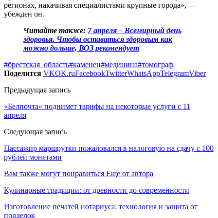
регионах, накачивая специалистами крупные города», —
убежден он.
Читайте также:
7 апреля – Всемирный день
здоровья. Чтобы оставаться здоровым как
можно дольше, ВОЗ рекомендует
#брестская_область
#каменец
#медицина
#томограф
Поделится
VK
OK.ru
Facebook
Twitter
WhatsApp
Telegram
Viber
Предыдущая запись
«Белпочта» поднимет тарифы на некоторые услуги с 11
апреля
Следующая запись
Пассажир маршрутки пожаловался в налоговую на сдачу с 100
рублей монетами
Вам также могут понравиться
Еще от автора
Кулинарные традиции: от древности до современности
Изготовление печатей нотариуса: технология и защита от
подделок