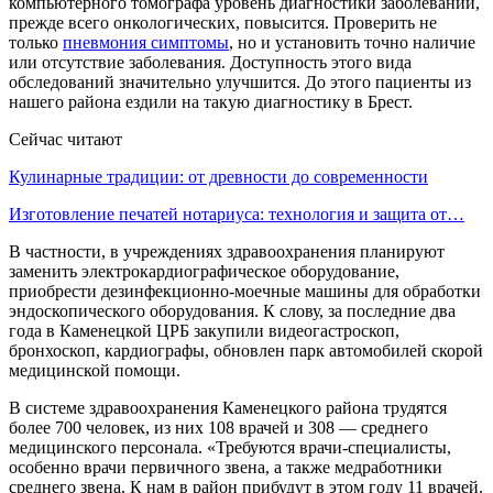
компьютерного томографа уровень диагностики заболеваний,
прежде всего онкологических, повысится. Проверить не
только
пневмония симптомы
, но и установить точно наличие
или отсутствие заболевания. Доступность этого вида
обследований значительно улучшится. До этого пациенты из
нашего района ездили на такую диагностику в Брест.
Сейчас читают
Кулинарные традиции: от древности до современности
Изготовление печатей нотариуса: технология и защита от…
В частности, в учреждениях здравоохранения планируют
заменить электрокардиографическое оборудование,
приобрести дезинфекционно-моечные машины для обработки
эндоскопического оборудования. К слову, за последние два
года в Каменецкой ЦРБ закупили видеогастроскоп,
бронхоскоп, кардиографы, обновлен парк автомобилей скорой
медицинской помощи.
В системе здравоохранения Каменецкого района трудятся
более 700 человек, из них 108 врачей и 308 — среднего
медицинского персонала. «Требуются врачи-специалисты,
особенно врачи первичного звена, а также медработники
среднего звена. К нам в район прибудут в этом году 11 врачей.