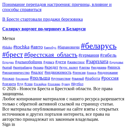
Понимание перепадов настроения: причины, влияние и
способы справиться
В Бресте стартовали продажи березовика
Солярку воруют по-черному в Беларуси
Метки
#беларусь
#tochka
#авто
#барановичи
#blizko
#автобус
#брест
#брестская_область
#гибель
#германия
#зарплата
#дети
#дальнобойщик
#животное
#деньга
#гродно
#здоровье
#минск
#кредит
#китай
#контрабанда
#кража
#курс_валют
#литва
#медицина
#налог
#недвижимость
#мошенничество
#пенсия
#пинск
#подорожание
#польша
#россия
#работа
#пожар
#путешествие
#пьяный
#полиция
#сша
#сигарета
#суд
#футбол
#телефон
#топливо
#умер
© 2026 - Новости Бреста и Брестской области. Все права
защищены.
Любое копирование материалов с нашего ресурса разрешается
только с обратной активной ссылкой на страницу статьи.
Все материалы опубликованные на сайте взяты с открытых
источников и других порталов интернета, все права на
авторство принадлежат их законным владельцам.
Sign in