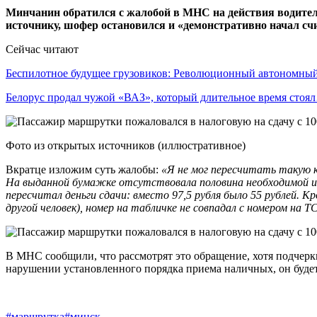
Минчанин обратился с жалобой в МНС на действия водителя
источнику, шофер остановился и «демонстративно начал счи
Сейчас читают
Беспилотное будущее грузовиков: Революционный автономн
Белорус продал чужой «ВАЗ», который длительное время стоя
Фото из открытых источников (иллюстративное)
Вкратце изложим суть жалобы:
«Я не мог пересчитать такую к
На выданной бумажке отсутствовала половина необходимой инф
пересчитал деньги сдачи: вместо 97,5 рубля было 55 рублей. 
другой человек), номер на табличке не совпадал с номером на ТС
В МНС сообщили, что рассмотрят это обращение, хотя подчер
нарушении установленного порядка приема наличных, он буде
#маршрутка
#минск