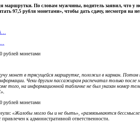
 маршрутки. По словам мужчины, водитель заявил, что у нег
тать 97,5 рубля монетами», чтобы дать сдачу, несмотря на 
ый…
л…
учу монет в трясущейся маршрутке, положил в карман. Потом по
ормации. Чеки другим пассажирам распечатал только после мое
Кроме того, на информационной табличке не был указан номер т
».
кнули:
«Жалобы могло бы и не быть», «развязываются бессмысле
т привлечен к административной ответственности.