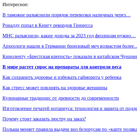
Интересное:
В таможне разъяснили порядок перевозки наличных через…
Роналду попал в Книгу рекордов Гиннесса
МНС разъяснило, какие доходы за 2023 год физлицам нужно…
Археологи нашли в Германии бронзовый меч возрастом более
Киноленту «Брестская крепость» показали в китайском Чунцин
В мире растет спрос на препараты для контроля веса
Как сохранить здоровье и избежать гайморита у ребенка
Как стресс может повлиять на здоровье женщины
Кулинарные традиции: от древности до современности
Изготовление печатей нотариуса: технология и защита от подд
Почему стоит заказать люстру на заказ?
Польша меняет правила выдачи виз белорусам по «карте поляк