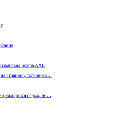
цу
писание
 самосвал Scania AXL
 на стоянке у торгового…
тец находился рядом, но…