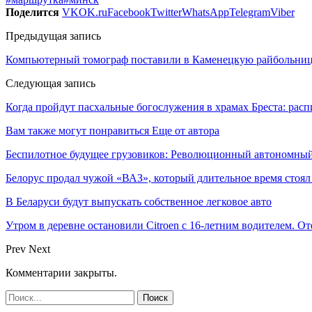
Поделится
VK
OK.ru
Facebook
Twitter
WhatsApp
Telegram
Viber
Предыдущая запись
Компьютерный томограф поставили в Каменецкую райбольни
Следующая запись
Когда пройдут пасхальные богослужения в храмах Бреста: рас
Вам также могут понравиться
Еще от автора
Беспилотное будущее грузовиков: Революционный автономный
Белорус продал чужой «ВАЗ», который длительное время стоял
В Беларуси будут выпускать собственное легковое авто
Утром в деревне остановили Citroen с 16-летним водителем. О
Prev
Next
Комментарии закрыты.