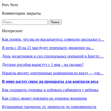
Prev
Next
Комментарии закрыты.
Интересное:
Как понять, что вы не высыпаетесь: сомнолог рассказал о…
В ночь с 20 на 21 мая будет перекрыто движение на…
День десантников и сил специальных операций в Бресте:…
Детские пособия вырастут с 1 мая – на сколько?
Израиль вводит электронные разрешения на въезд — для…
В мире растет спрос на препараты для контроля веса
Как сохранить здоровье и избежать гайморита у ребенка
Как стресс может повлиять на здоровье женщины
Кулинарные традиции: от древности до современности