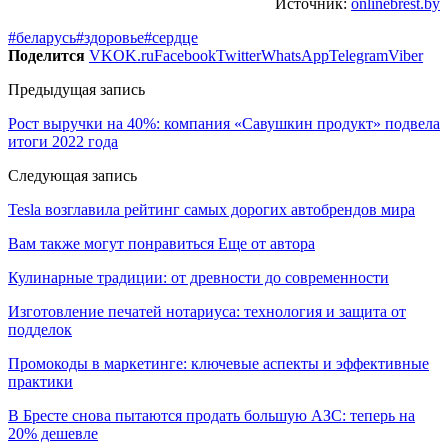
Источник:
onlinebrest.by
#беларусь
#здоровье
#сердце
Поделится
VK
OK.ru
Facebook
Twitter
WhatsApp
Telegram
Viber
Предыдущая запись
Рост выручки на 40%: компания «Савушкин продукт» подвела
итоги 2022 года
Следующая запись
Tesla возглавила рейтинг самых дорогих автобрендов мира
Вам также могут понравиться
Еще от автора
Кулинарные традиции: от древности до современности
Изготовление печатей нотариуса: технология и защита от
подделок
Промокоды в маркетинге: ключевые аспекты и эффективные
практики
В Бресте снова пытаются продать большую АЗС: теперь на
20% дешевле