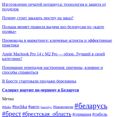
Изготовление печатей нотариуса: технология и защита от
подделок
Почему стоит заказать люстру на заказ?
Польша меняет правила выдачи виз белорусам по «карте
поляка»
Промокоды в маркетинге: ключевые аспекты и эффективные
практики
Apple Macbook Pro 14 с M2 Pro — обзор. Лучший в своей
категории?
Понимание перепадов настроения: причины, влияние и
способы справиться
В Бресте стартовали продажи березовика
Солярку воруют по-черному в Беларуси
Метки
#беларусь
#tochka
#авто
#барановичи
#blizko
#автобус
#брест
#брестская_область
#гибель
#германия