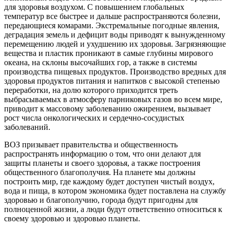
для здоровья воздухом. С повышением глобальных
температур все быстрее и дальше распространяются болезни,
передающиеся комарами. Экстремальные погодные явления,
деградация земель и дефицит воды приводят к вынужденному
перемещению людей и ухудшению их здоровья. Загрязняющие
вещества и пластик проникают в самые глубины мирового
океана, на склоны высочайших гор, а также в системы
производства пищевых продуктов. Производство вредных для
здоровья продуктов питания и напитков с высокой степенью
переработки, на долю которого приходится треть
выбрасываемых в атмосферу парниковых газов во всем мире,
приводит к массовому заболеванию ожирением, вызывает
рост числа онкологических и сердечно-сосудистых
заболеваний.
ВОЗ призывает правительства и общественность
распространять информацию о том, что они делают для
защиты планеты и своего здоровья, а также построения
общественного благополучия. На планете мы должны
построить мир, где каждому будет доступен чистый воздух,
вода и пища, в котором экономика будет поставлена на службу
здоровью и благополучию, города будут пригодны для
полноценной жизни, а люди будут ответственно относиться к
своему здоровью и здоровью планеты.