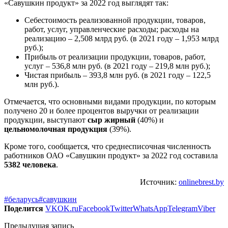
«Савушкин продукт» за 2022 год выглядят так:
Себестоимость реализованной продукции, товаров,
работ, услуг, управленческие расходы; расходы на
реализацию – 2,508 млрд руб. (в 2021 году – 1,953 млрд
руб.);
Прибыль от реализации продукции, товаров, работ,
услуг – 536,8 млн руб. (в 2021 году – 219,8 млн руб.);
Чистая прибыль – 393,8 млн руб. (в 2021 году – 122,5
млн руб.).
Отмечается, что основными видами продукции, по которым
получено 20 и более процентов выручки от реализации
продукции, выступают
сыр жирный
(40%) и
цельномолочная продукция
(39%).
Кроме того, сообщается, что среднесписочная численность
работников ОАО «Савушкин продукт» за 2022 год составила
5382 человека
.
Источник:
onlinebrest.by
#беларусь
#савушкин
Поделится
VK
OK.ru
Facebook
Twitter
WhatsApp
Telegram
Viber
Предыдущая запись