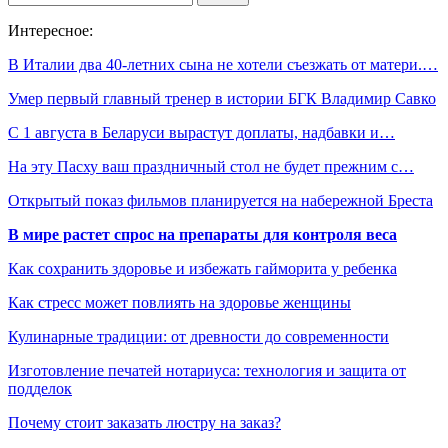
Интересное:
В Италии два 40-летних сына не хотели съезжать от матери.…
Умер первый главный тренер в истории БГК Владимир Савко
С 1 августа в Беларуси вырастут доплаты, надбавки и…
На эту Пасху ваш праздничный стол не будет прежним с…
Открытый показ фильмов планируется на набережной Бреста
В мире растет спрос на препараты для контроля веса
Как сохранить здоровье и избежать гайморита у ребенка
Как стресс может повлиять на здоровье женщины
Кулинарные традиции: от древности до современности
Изготовление печатей нотариуса: технология и защита от
подделок
Почему стоит заказать люстру на заказ?