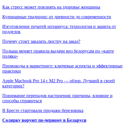
Как стресс может повлиять на здоровье женщины
Кулинарные традиции: от древности до современности
Изготовление печатей нотариуса: технология и защита от
подделок
Почему стоит заказать люстру на заказ?
Польша меняет правила выдачи виз белорусам по «карте
поляка»
Промокоды в маркетинге: ключевые аспекты и эффективные
практики
Apple Macbook Pro 14 с M2 Pro — обзор. Лучший в своей
категории?
Понимание перепадов настроения: причины, влияние и
способы справиться
В Бресте стартовали продажи березовика
Солярку воруют по-черному в Беларуси