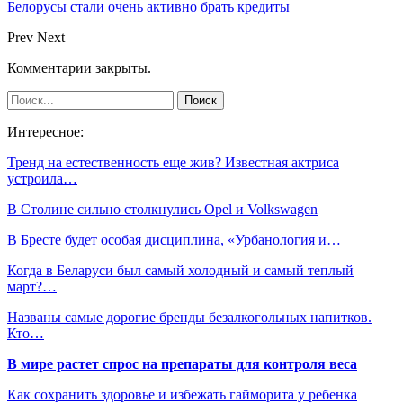
Белорусы стали очень активно брать кредиты
Prev
Next
Комментарии закрыты.
Интересное:
Тренд на естественность еще жив? Известная актриса
устроила…
В Столине сильно столкнулись Opel и Volkswagen
В Бресте будет особая дисциплина, «Урбанология и…
Когда в Беларуси был самый холодный и самый теплый
март?…
Названы самые дорогие бренды безалкогольных напитков.
Кто…
В мире растет спрос на препараты для контроля веса
Как сохранить здоровье и избежать гайморита у ребенка