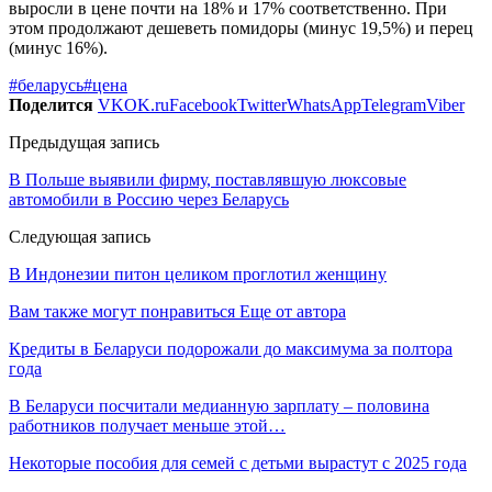
выросли в цене почти на 18% и 17% соответственно. При
этом продолжают дешеветь помидоры (минус 19,5%) и перец
(минус 16%).
#беларусь
#цена
Поделится
VK
OK.ru
Facebook
Twitter
WhatsApp
Telegram
Viber
Предыдущая запись
В Польше выявили фирму, поставлявшую люксовые
автомобили в Россию через Беларусь
Следующая запись
В Индонезии питон целиком проглотил женщину
Вам также могут понравиться
Еще от автора
Кредиты в Беларуси подорожали до максимума за полтора
года
В Беларуси посчитали медианную зарплату – половина
работников получает меньше этой…
Некоторые пособия для семей с детьми вырастут с 2025 года