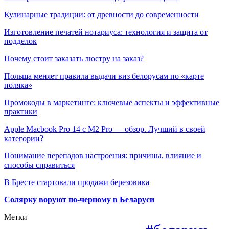
Кулинарные традиции: от древности до современности
Изготовление печатей нотариуса: технология и защита от
подделок
Почему стоит заказать люстру на заказ?
Польша меняет правила выдачи виз белорусам по «карте
поляка»
Промокоды в маркетинге: ключевые аспекты и эффективные
практики
Apple Macbook Pro 14 с M2 Pro — обзор. Лучший в своей
категории?
Понимание перепадов настроения: причины, влияние и
способы справиться
В Бресте стартовали продажи березовика
Солярку воруют по-черному в Беларуси
Метки