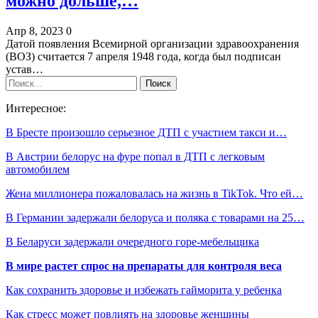
можно дольше,…
Апр 8, 2023
0
Датой появления Всемирной организации здравоохранения
(ВОЗ) считается 7 апреля 1948 года, когда был подписан
устав…
Интересное:
В Бресте произошло серьезное ДТП с участием такси и…
В Австрии белорус на фуре попал в ДТП с легковым
автомобилем
Жена миллионера пожаловалась на жизнь в TikTok. Что ей…
В Германии задержали белоруса и поляка с товарами на 25…
В Беларуси задержали очередного горе-мебельщика
В мире растет спрос на препараты для контроля веса
Как сохранить здоровье и избежать гайморита у ребенка
Как стресс может повлиять на здоровье женщины