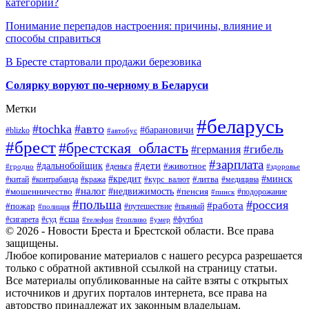
категории?
Понимание перепадов настроения: причины, влияние и
способы справиться
В Бресте стартовали продажи березовика
Солярку воруют по-черному в Беларуси
Метки
#беларусь
#tochka
#авто
#барановичи
#blizko
#автобус
#брест
#брестская_область
#гибель
#германия
#зарплата
#дети
#дальнобойщик
#животное
#деньга
#гродно
#здоровье
#минск
#кредит
#китай
#контрабанда
#кража
#курс_валют
#литва
#медицина
#налог
#недвижимость
#мошенничество
#пенсия
#пинск
#подорожание
#польша
#россия
#работа
#пожар
#путешествие
#пьяный
#полиция
#сша
#сигарета
#суд
#футбол
#телефон
#топливо
#умер
© 2026 - Новости Бреста и Брестской области. Все права
защищены.
Любое копирование материалов с нашего ресурса разрешается
только с обратной активной ссылкой на страницу статьи.
Все материалы опубликованные на сайте взяты с открытых
источников и других порталов интернета, все права на
авторство принадлежат их законным владельцам.