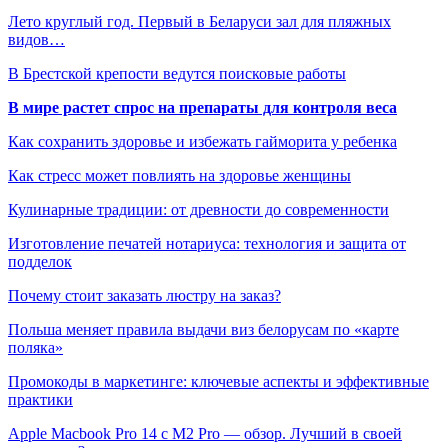
Лето круглый год. Первый в Беларуси зал для пляжных
видов…
В Брестской крепости ведутся поисковые работы
В мире растет спрос на препараты для контроля веса
Как сохранить здоровье и избежать гайморита у ребенка
Как стресс может повлиять на здоровье женщины
Кулинарные традиции: от древности до современности
Изготовление печатей нотариуса: технология и защита от
подделок
Почему стоит заказать люстру на заказ?
Польша меняет правила выдачи виз белорусам по «карте
поляка»
Промокоды в маркетинге: ключевые аспекты и эффективные
практики
Apple Macbook Pro 14 с M2 Pro — обзор. Лучший в своей