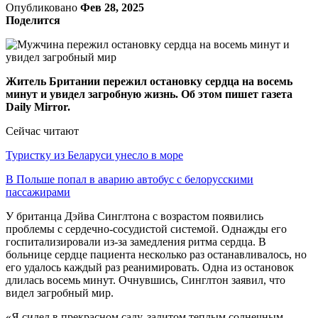
Опубликовано
Фев 28, 2025
Поделится
Житель Британии пережил остановку сердца на восемь
минут и увидел загробную жизнь. Об этом пишет газета
Daily Mirror.
Сейчас читают
Туристку из Беларуси унесло в море
В Польше попал в аварию автобус с белорусскими
пассажирами
У британца Дэйва Синглтона с возрастом появились
проблемы с сердечно-сосудистой системой. Однажды его
госпитализировали из-за замедления ритма сердца. В
больнице сердце пациента несколько раз останавливалось, но
его удалось каждый раз реанимировать. Одна из остановок
длилась восемь минут. Очнувшись, Синглтон заявил, что
видел загробный мир.
«Я сидел в прекрасном саду, залитом теплым солнечным