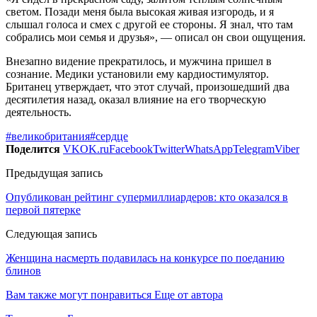
светом. Позади меня была высокая живая изгородь, и я
слышал голоса и смех с другой ее стороны. Я знал, что там
собрались мои семья и друзья», — описал он свои ощущения.
Внезапно видение прекратилось, и мужчина пришел в
сознание. Медики установили ему кардиостимулятор.
Британец утверждает, что этот случай, произошедший два
десятилетия назад, оказал влияние на его творческую
деятельность.
#великобритания
#сердце
Поделится
VK
OK.ru
Facebook
Twitter
WhatsApp
Telegram
Viber
Предыдущая запись
Опубликован рейтинг супермиллиардеров: кто оказался в
первой пятерке
Следующая запись
Женщина насмерть подавилась на конкурсе по поеданию
блинов
Вам также могут понравиться
Еще от автора