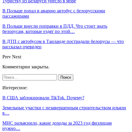
Туристку из Беларуси унесло в море
В Польше попал в аварию автобус с белорусскими
пассажирами
В Польше внесли поправки в ПДД. Что стоит знать
белорусам, которые ездят по этой…
В ДТП с автобусом в Таиланде пострадали белорусы — что
рассказал очевидец
Prev
Next
Комментарии закрыты.
Интересное:
В США заблокировали TikTok. Почему?
Земельные участки с незавершенным строительством изъяли
в…
МНС разъяснило, какие доходы за 2023 год физлицам
нужно…