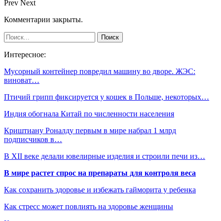
Prev
Next
Комментарии закрыты.
Интересное:
Мусорный контейнер повредил машину во дворе. ЖЭС:
виноват…
Птичий грипп фиксируется у кошек в Польше, некоторых…
Индия обогнала Китай по численности населения
Криштиану Роналду первым в мире набрал 1 млрд
подписчиков в…
В XII веке делали ювелирные изделия и строили печи из…
В мире растет спрос на препараты для контроля веса
Как сохранить здоровье и избежать гайморита у ребенка
Как стресс может повлиять на здоровье женщины