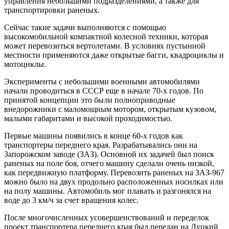
управления небольшими подразделениями, а также для
транспортировки раненых.
Сейчас такие задачи выполняются с помощью
высокомобильной компактной колесной техники, которая
может перевозиться вертолетами. В условиях пустынной
местности применяются даже открытые багги, квадроциклы и
мотоциклы.
Эксперименты с небольшими военными автомобилями
начали проводиться в СССР еще в начале 70-х годов. По
принятой концепции это были полноприводные
внедорожники с маломощным мотором, открытым кузовом,
малыми габаритами и высокой проходимостью.
Первые машины появились в конце 60-х годов как
транспортеры переднего края. Разрабатывались они на
Запорожском заводе (ЗАЗ). Основной их задачей был поиск
раненых на поле боя, отчего машину сделали очень низкой,
как передвижную платформу. Перевозить раненых на ЗАЗ-967
можно было на двух продольно расположенных носилках или
на полу машины. Автомобиль мог плавать и разгонялся на
воде до 3 км/ч за счет вращения колес.
После многочисленных усовершенствований и переделок
проект транспортера переднего края был передан на Луцкий