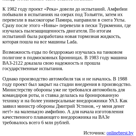
К 1982 году проект «Река» довели до испытаний. Амфибии
побывали в испытаниях на озерах под Тольятти, затем их
перевезли в высокогорье Памира, направили в снега Ухты.
Сразу после этого «Нивы» перевезли в пески Туркмении, где
изучалась пылезащищенность двигателя. По итогам
испытаний была разработана новая тормозная жидкость,
которая пошла на все машины Lada.
Возможность езды по бездорожью изучалась на танковом
полигоне в подмосковных Бронницах. В 1983 году машина
ВАЗ-2122 доказала свою надежность и прошла
государственные испытания.
Однако производство автомобиля так и не началось. В 1988
году проект был закрыт на стадии внедрения в производство.
Министерству обороны уже не требовался автомобиль для
командиров роты, и ставка делалась на бронированную
технику и на более универсальные внедорожники УАЗ. Как
заявил министр обороны Дмитрий Устинов, «у меня денег
нет!» на маленькую амфибию. А для начала изготовления
качественного плавающего внедорожника на ВАЗе
требовалось всего 6 млн рублей.
Источник:
onlinebrest.by