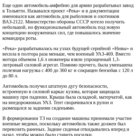
Еще один автомобиль-амфибию для армии разрабатывал завод
в Тольятти. Назывался проект «Река» и в документации
именовался как автомобиль для рыболовов и охотников
ВАЗ-2122. Министерство обороны СССР хотело получить
небольшой, но функциональный автомобиль под новую
концепцию вооруженных сил, где повышалось значение
командира роты.
«Река» разрабатывалась на узлах будущей серийной «Нивы» и
весила в полтора раза меньше, чем военный УАЗ-469. Вместо
мотора объемом 1,6 л инженеры взяли упрощенный 1,3-
литровый силовой агрегат. Помимо прочего, была уменьшена
полезная нагрузка с 400 до 360 кг и сокращен бензобак с 120 л
до 80 л.
Автомобиль получил штатную дугу безопасности,
встроенную в силовой каркас кузова, которая защищала
машину при падении. Крыша была складной, матерчатой, как
на внедорожниках УАЗ. Тент сворачивался в рулон и
размещался за задними сиденьями.
В формировании ТЗ на создание машины принимали участие
военные медики, поскольку автомобиль также должен был
перевозить раненых. Задние сиденья откидывались вперед и
назад, чтобы можно было ставить носилки.