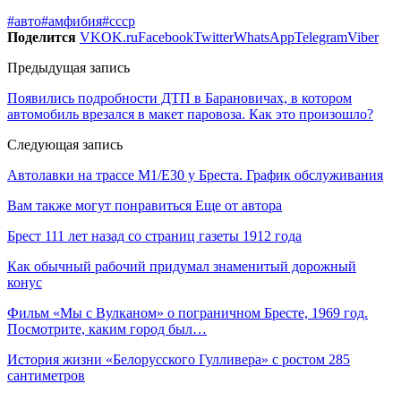
#авто
#амфибия
#ссср
Поделится
VK
OK.ru
Facebook
Twitter
WhatsApp
Telegram
Viber
Предыдущая запись
Появились подробности ДТП в Барановичах, в котором
автомобиль врезался в макет паровоза. Как это произошло?
Следующая запись
Автолавки на трассе М1/Е30 у Бреста. График обслуживания
Вам также могут понравиться
Еще от автора
Брест 111 лет назад со страниц газеты 1912 года
Как обычный рабочий придумал знаменитый дорожный
конус
Фильм «Мы с Вулканом» о пограничном Бресте, 1969 год.
Посмотрите, каким город был…
История жизни «Белорусского Гулливера» с ростом 285
сантиметров