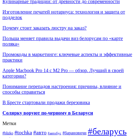
Кулинарные традиции: от древности до современности
Изготовление печатей нотариуса: технология и защита от
подделок
Почему стоит заказать люстру на заказ?
Польша меняет правила выдачи виз белорусам по «карте
поляка»
Промокоды в маркетинге: ключевые аспекты и эффективные
практики
Apple Macbook Pro 14 с M2 Pro — обзор. Лучший в своей
категории?
Понимание перепадов настроения: причины, влияние и
способы справиться
В Бресте стартовали продажи березовика
Солярку воруют по-черному в Беларуси
Метки
#беларусь
#tochka
#авто
#барановичи
#blizko
#автобус