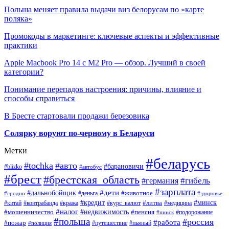
Польша меняет правила выдачи виз белорусам по «карте
поляка»
Промокоды в маркетинге: ключевые аспекты и эффективные
практики
Apple Macbook Pro 14 с M2 Pro — обзор. Лучший в своей
категории?
Понимание перепадов настроения: причины, влияние и
способы справиться
В Бресте стартовали продажи березовика
Солярку воруют по-черному в Беларуси
Метки
#беларусь
#tochka
#авто
#барановичи
#blizko
#автобус
#брест
#брестская_область
#гибель
#германия
#зарплата
#дети
#дальнобойщик
#животное
#деньга
#гродно
#здоровье
#минск
#кредит
#китай
#контрабанда
#кража
#курс_валют
#литва
#медицина
#налог
#недвижимость
#мошенничество
#пенсия
#пинск
#подорожание
#польша
#россия
#работа
#пожар
#путешествие
#пьяный
#полиция