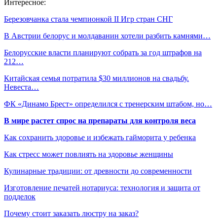
Интересное:
Березовчанка стала чемпионкой II Игр стран СНГ
В Австрии белорус и молдаванин хотели разбить камнями…
Белорусские власти планируют собрать за год штрафов на
212…
Китайская семья потратила $30 миллионов на свадьбу.
Невеста…
ФК «Динамо Брест» определился с тренерским штабом, но…
В мире растет спрос на препараты для контроля веса
Как сохранить здоровье и избежать гайморита у ребенка
Как стресс может повлиять на здоровье женщины
Кулинарные традиции: от древности до современности
Изготовление печатей нотариуса: технология и защита от
подделок
Почему стоит заказать люстру на заказ?