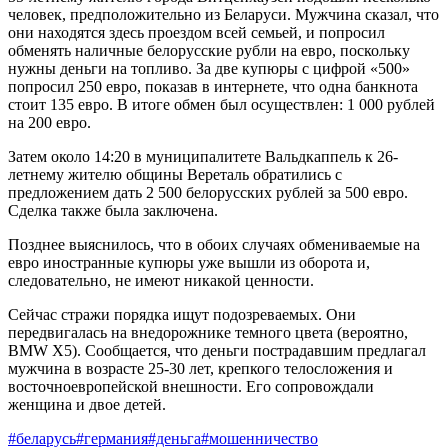
человек, предположительно из Беларуси. Мужчина сказал, что
они находятся здесь проездом всей семьей, и попросил
обменять наличные белорусские рубли на евро, поскольку
нужны деньги на топливо. За две купюры с цифрой «500»
попросил 250 евро, показав в интернете, что одна банкнота
стоит 135 евро. В итоге обмен был осуществлен: 1 000 рублей
на 200 евро.
Затем около 14:20 в муниципалитете Вальдкаппель к 26-
летнему жителю общины Вереталь обратились с
предложением дать 2 500 белорусских рублей за 500 евро.
Сделка также была заключена.
Позднее выяснилось, что в обоих случаях обмениваемые на
евро иностранные купюры уже вышли из оборота и,
следовательно, не имеют никакой ценности.
Сейчас стражи порядка ищут подозреваемых. Они
передвигалась на внедорожнике темного цвета (вероятно,
BMW X5). Сообщается, что деньги пострадавшим предлагал
мужчина в возрасте 25-30 лет, крепкого телосложения и
восточноевропейской внешности. Его сопровождали
женщина и двое детей.
#беларусь
#германия
#деньга
#мошенничество