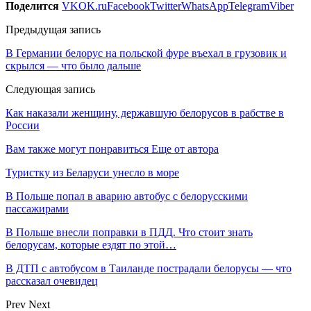
Поделится
VK
OK.ru
Facebook
Twitter
WhatsApp
Telegram
Viber
Предыдущая запись
В Германии белорус на польской фуре въехал в грузовик и
скрылся — что было дальше
Следующая запись
Как наказали женщину, державшую белорусов в рабстве в
России
Вам также могут понравиться
Еще от автора
Туристку из Беларуси унесло в море
В Польше попал в аварию автобус с белорусскими
пассажирами
В Польше внесли поправки в ПДД. Что стоит знать
белорусам, которые ездят по этой…
В ДТП с автобусом в Таиланде пострадали белорусы — что
рассказал очевидец
Prev
Next