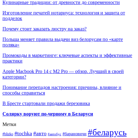
Кулинарные традиции: от древности до современности
Изготовление печатей нотариуса: технология и защита от
подделок
Почему стоит заказать люстру на заказ?
Польша меняет правила выдачи виз белорусам по «карте
поляка»
Промокоды в маркетинге: ключевые аспекты и эффективные
практики
Apple Macbook Pro 14 с M2 Pro — обзор. Лучший в своей
категории?
Понимание перепадов настроения: причины, влияние и
способы справиться
В Бресте стартовали продажи березовика
Солярку воруют по-черному в Беларуси
Метки
#беларусь
#tochka
#авто
#барановичи
#blizko
#автобус