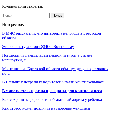
Комментарии закрыты.
Интересное:
В МЧС рассказали, что натворила непогода в Брестской
области
Эта клавиатура стоит $3400. Вот почему
Поговорили с владельцем первой изъятой в стране
маршрутки, с…
Мошенник из Брестской области обманул девушек, взявших
по…
В Польше у нетрезвых водителей начали конфисковывать…
В мире растет спрос на препараты для контроля веса
Как сохранить здоровье и избежать гайморита у ребенка
Как стресс может повлиять на здоровье женщины