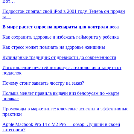
Вот…
Подросток спрятал свой iPod в 2001 году. Теперь он продан
за…
В мире растет спрос на препараты для контроля веса
Как сохранить здоровье и избежать гайморита у ребенка
Как стресс может повлиять на здоровье женщины
Кулинарные традиции: от древности до современности
Изготовление печатей нотариуса: технология и защита от
подделок
Почему стоит заказать люстру на заказ?
Польша меняет правила выдачи виз белорусам по «карте
поляка»
Промокоды в маркетинге: ключевые аспекты и эффективные
практики
Apple Macbook Pro 14 с M2 Pro — обзор. Лучший в своей
категории?