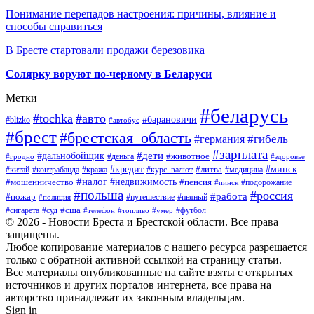
Понимание перепадов настроения: причины, влияние и
способы справиться
В Бресте стартовали продажи березовика
Солярку воруют по-черному в Беларуси
Метки
#беларусь
#tochka
#авто
#барановичи
#blizko
#автобус
#брест
#брестская_область
#гибель
#германия
#зарплата
#дети
#дальнобойщик
#животное
#деньга
#гродно
#здоровье
#минск
#кредит
#китай
#контрабанда
#кража
#курс_валют
#литва
#медицина
#налог
#недвижимость
#мошенничество
#пенсия
#пинск
#подорожание
#польша
#россия
#работа
#пожар
#путешествие
#пьяный
#полиция
#сша
#сигарета
#суд
#футбол
#телефон
#топливо
#умер
© 2026 - Новости Бреста и Брестской области. Все права
защищены.
Любое копирование материалов с нашего ресурса разрешается
только с обратной активной ссылкой на страницу статьи.
Все материалы опубликованные на сайте взяты с открытых
источников и других порталов интернета, все права на
авторство принадлежат их законным владельцам.
Sign in