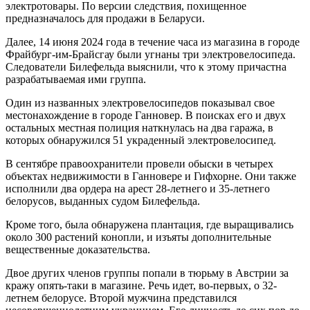
электротовары. По версии следствия, похищенное
предназначалось для продажи в Беларуси.
Далее, 14 июня 2024 года в течение часа из магазина в городе
Фрайбург-им-Брайсгау были угнаны три электровелосипеда.
Следователи Билефельда выяснили, что к этому причастна
разрабатываемая ими группа.
Один из названных электровелосипедов показывал свое
местонахождение в городе Ганновер. В поисках его и двух
остальных местная полиция наткнулась на два гаража, в
которых обнаружился 51 украденный электровелосипед.
В сентябре правоохранители провели обыски в четырех
объектах недвижимости в Ганновере и Гифхорне. Они также
исполнили два ордера на арест 28-летнего и 35-летнего
белорусов, выданных судом Билефельда.
Кроме того, была обнаружена плантация, где выращивались
около 300 растений конопли, и изъяты дополнительные
вещественные доказательства.
Двое других членов группы попали в тюрьму в Австрии за
кражу опять-таки в магазине. Речь идет, во-первых, о 32-
летнем белорусе. Второй мужчина представился