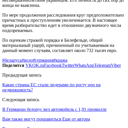
несовершеннолетним украинцем. Его личность до сих пор до
конца не выяснена.
По мере продолжения расследования круг предположительно
причастных к преступлениям увеличивается. В настоящее
время разбирательство идет в отношении двузначного числа
подозреваемых.
По оценкам стражей порядка в Билефельде, общий
материальный ущерб, причиненный по учитываемым на
данный момент случаям, составляет около 732 тысяч евро.
#беларусь
#вело
#германия
#кража
Поделится
VK
OK.ru
Facebook
Twitter
WhatsApp
Telegram
Viber
Предыдущая запись
Какие страны ЕС стали лидерами по росту цен на
недвижимость?
Следующая запись
В Германии белорус вел автомобиль с 1,91 промилле
Вам также могут понравиться
Еще от автора