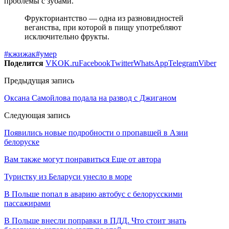
проблемы с зубами.
Фрукториантство — одна из разновидностей
веганства, при которой в пищу употребляют
исключительно фрукты.
#кжижак
#умер
Поделится
VK
OK.ru
Facebook
Twitter
WhatsApp
Telegram
Viber
Предыдущая запись
Оксана Самойлова подала на развод с Джиганом
Следующая запись
Появились новые подробности о пропавшей в Азии
белоруске
Вам также могут понравиться
Еще от автора
Туристку из Беларуси унесло в море
В Польше попал в аварию автобус с белорусскими
пассажирами
В Польше внесли поправки в ПДД. Что стоит знать