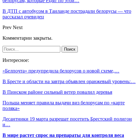
белорусам, которые ездят по этой…
В ДТП с автобусом в Таиланде пострадали белорусы — что
рассказал очевидец
Prev
Next
Комментарии закрыты.
Интересное:
«Белпочта» предупредила белорусов о новой схеме,…
В Бресте и области на завтра объявлен оранжевый уровень:…
В Пинском районе сильный ветер повалил деревья
Польша меняет правила выдачи виз белорусам по «карте
поляка»
Десантники 19 марта разрешат посетить Брестский полигон
и…
В мире растет спрос на препараты для контроля веса