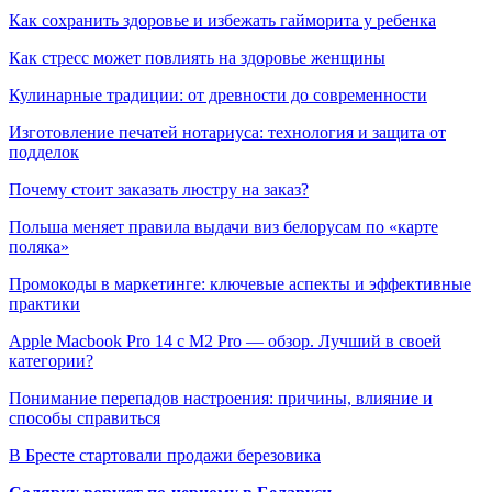
Как сохранить здоровье и избежать гайморита у ребенка
Как стресс может повлиять на здоровье женщины
Кулинарные традиции: от древности до современности
Изготовление печатей нотариуса: технология и защита от
подделок
Почему стоит заказать люстру на заказ?
Польша меняет правила выдачи виз белорусам по «карте
поляка»
Промокоды в маркетинге: ключевые аспекты и эффективные
практики
Apple Macbook Pro 14 с M2 Pro — обзор. Лучший в своей
категории?
Понимание перепадов настроения: причины, влияние и
способы справиться
В Бресте стартовали продажи березовика