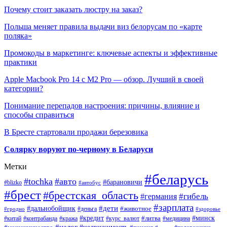
Почему стоит заказать люстру на заказ?
Польша меняет правила выдачи виз белорусам по «карте
поляка»
Промокоды в маркетинге: ключевые аспекты и эффективные
практики
Apple Macbook Pro 14 с M2 Pro — обзор. Лучший в своей
категории?
Понимание перепадов настроения: причины, влияние и
способы справиться
В Бресте стартовали продажи березовика
Солярку воруют по-черному в Беларуси
Метки
#беларусь
#tochka
#авто
#барановичи
#blizko
#автобус
#брест
#брестская_область
#гибель
#германия
#зарплата
#дети
#дальнобойщик
#животное
#деньга
#гродно
#здоровье
#минск
#кредит
#китай
#контрабанда
#кража
#курс_валют
#литва
#медицина
#налог