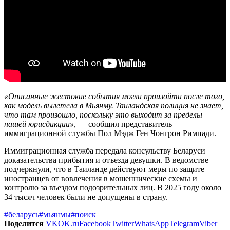
«Описанные жестокие события могли произойти после того,
как модель вылетела в Мьянму. Таиландская полиция не знает,
что там произошло, поскольку это выходит за пределы
нашей юрисдикции»,
— сообщил представитель
иммиграционной службы Пол Мэдж Ген Чонгрон Римпади.
Иммиграционная служба передала консульству Беларуси
доказательства прибытия и отъезда девушки. В ведомстве
подчеркнули, что в Таиланде действуют меры по защите
иностранцев от вовлечения в мошеннические схемы и
контролю за въездом подозрительных лиц. В 2025 году около
34 тысяч человек были не допущены в страну.
#беларусь
#мьянмы
#поиск
Поделится
VK
OK.ru
Facebook
Twitter
WhatsApp
Telegram
Viber