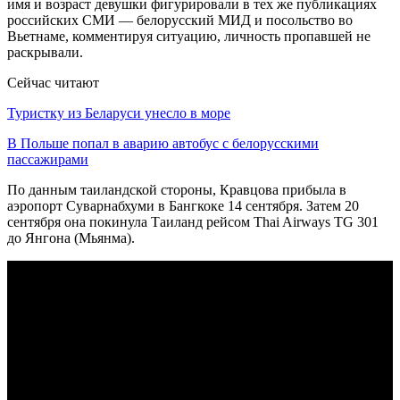
имя и возраст девушки фигурировали в тех же публикациях
российских СМИ — белорусский МИД и посольство во
Вьетнаме, комментируя ситуацию, личность пропавшей не
раскрывали.
Сейчас читают
Туристку из Беларуси унесло в море
В Польше попал в аварию автобус с белорусскими
пассажирами
По данным таиландской стороны, Кравцова прибыла в
аэропорт Суварнабхуми в Бангкоке 14 сентября. Затем 20
сентября она покинула Таиланд рейсом Thai Airways TG 301
до Янгона (Мьянма).