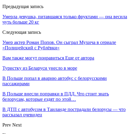
Предыдущая запись
Умерла девушка, питавшаяся только фруктами — она весила
чуть больше 20 кг
Следующая запись
Умер актер Роман Попов. Он сыграл Мухича в сериале
«Полицейский с Рублёвки»
Вам также могут понравиться
Еще от автора
Туристку из Беларуси унесло в море
В Польше попал в аварию автобус с белорусскими
пассажирами
В Польше внесли поправки в ПДД. Что стоит знать
белорусам, которые ездят по этой…
В ДТП с автобусом в Таиланде пострадали белорусы — что
рассказал очевидец
Prev
Next