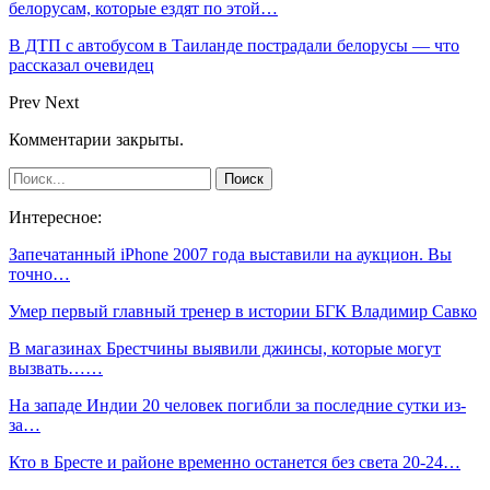
белорусам, которые ездят по этой…
В ДТП с автобусом в Таиланде пострадали белорусы — что
рассказал очевидец
Prev
Next
Комментарии закрыты.
Интересное:
Запечатанный iPhone 2007 года выставили на аукцион. Вы
точно…
Умер первый главный тренер в истории БГК Владимир Савко
В магазинах Брестчины выявили джинсы, которые могут
вызвать……
На западе Индии 20 человек погибли за последние сутки из-
за…
Кто в Бресте и районе временно останется без света 20-24…