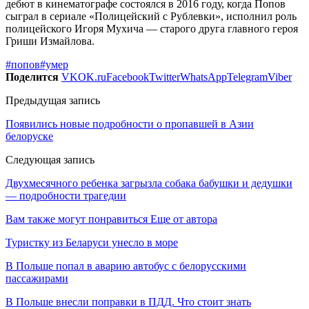
дебют в кинематографе состоялся в 2016 году, когда Попов
сыграл в сериале «Полицейский с Рублевки», исполнил роль
полицейского Игоря Мухича — старого друга главного героя
Гриши Измайлова.
#попов
#умер
Поделится
VK
OK.ru
Facebook
Twitter
WhatsApp
Telegram
Viber
Предыдущая запись
Появились новые подробности о пропавшей в Азии
белоруске
Следующая запись
Двухмесячного ребенка загрызла собака бабушки и дедушки
— подробности трагедии
Вам также могут понравиться
Еще от автора
Туристку из Беларуси унесло в море
В Польше попал в аварию автобус с белорусскими
пассажирами
В Польше внесли поправки в ПДД. Что стоит знать