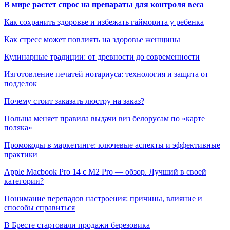
В мире растет спрос на препараты для контроля веса
Как сохранить здоровье и избежать гайморита у ребенка
Как стресс может повлиять на здоровье женщины
Кулинарные традиции: от древности до современности
Изготовление печатей нотариуса: технология и защита от
подделок
Почему стоит заказать люстру на заказ?
Польша меняет правила выдачи виз белорусам по «карте
поляка»
Промокоды в маркетинге: ключевые аспекты и эффективные
практики
Apple Macbook Pro 14 с M2 Pro — обзор. Лучший в своей
категории?
Понимание перепадов настроения: причины, влияние и
способы справиться
В Бресте стартовали продажи березовика