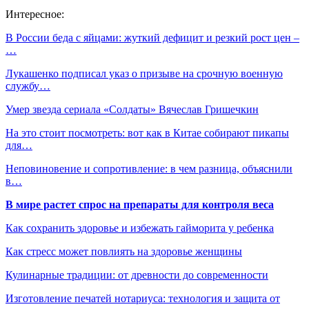
Интересное:
В России беда с яйцами: жуткий дефицит и резкий рост цен –
…
Лукашенко подписал указ о призыве на срочную военную
службу…
Умер звезда сериала «Солдаты» Вячеслав Гришечкин
На это стоит посмотреть: вот как в Китае собирают пикапы
для…
Неповиновение и сопротивление: в чем разница, объяснили
в…
В мире растет спрос на препараты для контроля веса
Как сохранить здоровье и избежать гайморита у ребенка
Как стресс может повлиять на здоровье женщины
Кулинарные традиции: от древности до современности
Изготовление печатей нотариуса: технология и защита от