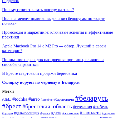
подделок
Почему стоит заказать люстру на заказ?
Польша меняет правила выдачи виз белорусам по «карте
поляка»
Промокоды в маркетинге: ключевые аспекты и эффективные
практики
Apple Macbook Pro 14 с M2 Pro — обзор. Лучший в своей
категории?
Понимание перепадов настроения: причины, влияние и
способы справиться
В Бресте стартовали продажи березовика
Солярку воруют по-черному в Беларуси
Метки
#беларусь
#tochka
#авто
#барановичи
#blizko
#автобус
#брест
#брестская_область
#гибель
#германия
#зарплата
#дети
#дальнобойщик
#животное
#деньга
#гродно
#здоровье