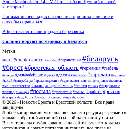
Apple Macbook Pro 14 с M2 Pro — обзор. Лучший в своей
категории?
Понимание перепадов настроения: причины, влияние и
способы справиться
В Бресте стартовали продажи березовика
Солярку воруют по-черному в Беларуси
Метки
#беларусь
#tochka
#авто
#барановичи
#blizko
#автобус
#брест
#брестская_область
#гибель
#германия
#зарплата
#дети
#дальнобойщик
#животное
#деньга
#гродно
#здоровье
#минск
#кредит
#китай
#контрабанда
#кража
#курс_валют
#литва
#медицина
#налог
#недвижимость
#мошенничество
#пенсия
#пинск
#подорожание
#польша
#россия
#работа
#пожар
#путешествие
#пьяный
#полиция
#сша
#сигарета
#суд
#футбол
#телефон
#топливо
#умер
© 2026 - Новости Бреста и Брестской области. Все права
защищены.
Любое копирование материалов с нашего ресурса разрешается
только с обратной активной ссылкой на страницу статьи.
Все материалы опубликованные на сайте взяты с открытых
источников и других порталов интернета, все права на