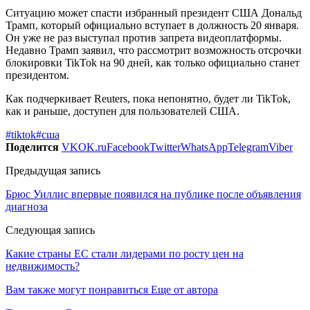
Ситуацию может спасти избранный президент США Дональд
Трамп, который официально вступает в должность 20 января.
Он уже не раз выступал против запрета видеоплатформы.
Недавно Трамп заявил, что рассмотрит возможность отсрочки
блокировки TikTok на 90 дней, как только официально станет
президентом.
Как подчеркивает Reuters, пока непонятно, будет ли TikTok,
как и раньше, доступен для пользователей США.
#tiktok
#сша
Поделится
VK
OK.ru
Facebook
Twitter
WhatsApp
Telegram
Viber
Предыдущая запись
Брюс Уиллис впервые появился на публике после объявления
диагноза
Следующая запись
Какие страны ЕС стали лидерами по росту цен на
недвижимость?
Вам также могут понравиться
Еще от автора