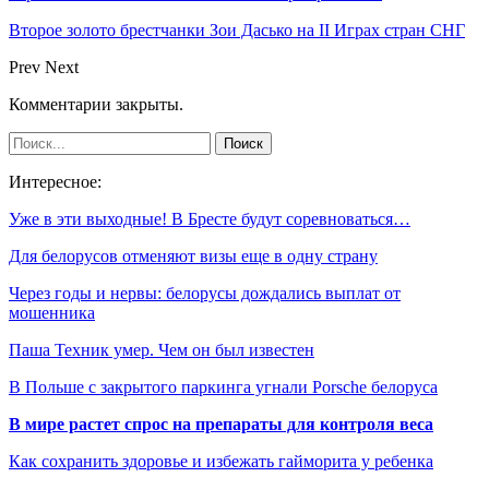
Второе золото брестчанки Зои Дасько на II Играх стран СНГ
Prev
Next
Комментарии закрыты.
Интересное:
Уже в эти выходные! В Бресте будут соревноваться…
Для белорусов отменяют визы еще в одну страну
Через годы и нервы: белорусы дождались выплат от
мошенника
Паша Техник умер. Чем он был известен
В Польше с закрытого паркинга угнали Porsche белоруса
В мире растет спрос на препараты для контроля веса
Как сохранить здоровье и избежать гайморита у ребенка