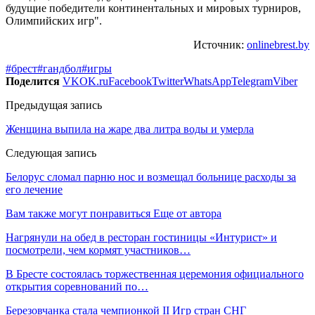
будущие победители континентальных и мировых турниров,
Олимпийских игр".
Источник:
onlinebrest.by
#брест
#гандбол
#игры
Поделится
VK
OK.ru
Facebook
Twitter
WhatsApp
Telegram
Viber
Предыдущая запись
Женщина выпила на жаре два литра воды и умерла
Следующая запись
Белорус сломал парню нос и возмещал больнице расходы за
его лечение
Вам также могут понравиться
Еще от автора
Нагрянули на обед в ресторан гостиницы «Интурист» и
посмотрели, чем кормят участников…
В Бресте состоялась торжественная церемония официального
открытия соревнований по…
Березовчанка стала чемпионкой II Игр стран СНГ