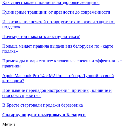
Как стресс может повлиять на здоровье женщины
Кулинарные традиции: от древности до современности
Изготовление печатей нотариуса: технология и защита от
подделок
Почему стоит заказать люстру на заказ?
Польша меняет правила выдачи виз белорусам по «карте
поляка»
Промокоды в маркетинге: ключевые аспекты и эффективные
практики
Apple Macbook Pro 14 с M2 Pro — обзор. Лучший в своей
категории?
Понимание перепадов настроения: причины, влияние и
способы справиться
В Бресте стартовали продажи березовика
Солярку воруют по-черному в Беларуси
Метки