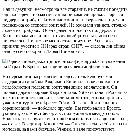
Наши девушки, несмотря на все старания, не смогли победить,
однако горечь поражения с лихвой компенсировала горячая
поддержка трибун. "Безумные эмоции, невероятная отдача и
поддержка со стороны зрителей. Не ожидали увидеть столько
людей на трибунах. Очень рады, что нас так поддержали.
Конечно, мы могли показать лучший результат, многое не
получалось. Но второе место тоже почетное. Рады, что
приняли участие в II Играх стран СНГ", — сказала линейная
белорусской сборной Дарья Шибалович.
На церемонии награждения председатель Белорусской
федерации гандбола Владимир Коноплев подчеркнул, что
гандболистки подарили зрителям яркие впечатления. Он
поблагодарил сборные Кыргызстана, Узбекистана и России за
то, что они преодолели тысячи километров, чтобы принять
участие в турнире в Бресте. "Самый главный итог наших
соревнований — победила дружба. Вы побывали в Бресте,
увидели, как живут белорусы, подружились между собой.
Надеюсь, эти дружеские отношения останутся на долгие годы,
— сказал Владимир Коноплев. — Смысл в том, чтобы играли
молодые, за вами будущее. Уверен, в зале присутствуют