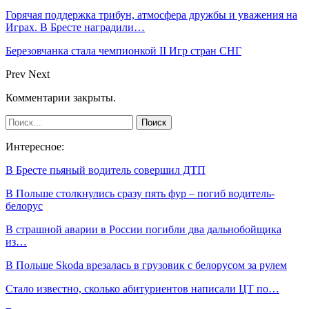
Горячая поддержка трибун, атмосфера дружбы и уважения на
Играх. В Бресте наградили…
Березовчанка стала чемпионкой II Игр стран СНГ
Prev
Next
Комментарии закрыты.
Интересное:
В Бресте пьяный водитель совершил ДТП
В Польше столкнулись сразу пять фур – погиб водитель-
белорус
В страшной аварии в России погибли два дальнобойщика
из…
В Польше Skoda врезалась в грузовик с белорусом за рулем
Стало известно, сколько абитуриентов написали ЦТ по…