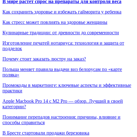
В мире растет спрос на препараты для контроля веса
Как сохранить здоровье и избежать гайморита у ребенка
Как стресс может повлиять на здоровье женщины
Кулинарные традиции: от древности до современности
Изготовление печатей нотариуса: технология и защита от
подделок
Почему стоит заказать люстру на заказ?
Польша меняет правила выдачи виз белорусам по «карте
поляка»
Промокоды в маркетинге: ключевые аспекты и эффективные
практики
Apple Macbook Pro 14 с M2 Pro — обзор. Лучший в своей
категории?
Понимание перепадов настроения: причины, влияние и
способы справиться
В Бресте стартовали продажи березовика