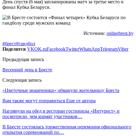
День спустя (6 мая) запланированы матч за третье место и
финал Кубка Беларуси.
Источник:
onlinebrest.by
#брест
#гандбол
Поделится
VK
OK.ru
Facebook
Twitter
WhatsApp
Telegram
Viber
Предыдущая запись
Весенний день в Бресте
Следующая запись
«Цветочные мошенники» обманули жительницу Бреста
Вам также могут понравиться
Еще от автора
Нагрянули на обед в ресторан гостиницы «Интурист» и
посмотрели, чем кормят участников…
В Бресте состоялась торжественная церемония официального
открытия соревнований по…