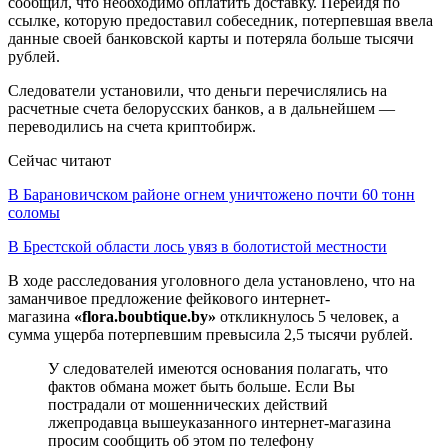
сообщил, что необходимо оплатить доставку. Перейдя по
ссылке, которую предоставил собеседник, потерпевшая ввела
данные своей банковской карты и потеряла больше тысячи
рублей.
Следователи установили, что деньги перечислялись на
расчетные счета белорусских банков, а в дальнейшем —
переводились на счета криптобирж.
Сейчас читают
В Барановичском районе огнем уничтожено почти 60 тонн
соломы
В Брестской области лось увяз в болотистой местности
В ходе расследования уголовного дела установлено, что на
заманчивое предложение фейкового интернет-
магазина
«flora.boubtique.by»
откликнулось 5 человек, а
сумма ущерба потерпевшим превысила 2,5 тысячи рублей.
У следователей имеются основания полагать, что
фактов обмана может быть больше. Если Вы
пострадали от мошеннических действий
лжепродавца вышеуказанного интернет-магазина
просим сообщить об этом по телефону