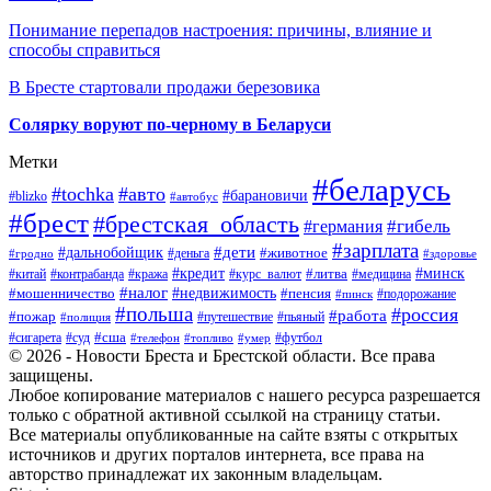
Понимание перепадов настроения: причины, влияние и
способы справиться
В Бресте стартовали продажи березовика
Солярку воруют по-черному в Беларуси
Метки
#беларусь
#tochka
#авто
#барановичи
#blizko
#автобус
#брест
#брестская_область
#гибель
#германия
#зарплата
#дети
#дальнобойщик
#животное
#деньга
#гродно
#здоровье
#минск
#кредит
#китай
#контрабанда
#кража
#курс_валют
#литва
#медицина
#налог
#недвижимость
#мошенничество
#пенсия
#пинск
#подорожание
#польша
#россия
#работа
#пожар
#путешествие
#пьяный
#полиция
#сша
#сигарета
#суд
#футбол
#телефон
#топливо
#умер
© 2026 - Новости Бреста и Брестской области. Все права
защищены.
Любое копирование материалов с нашего ресурса разрешается
только с обратной активной ссылкой на страницу статьи.
Все материалы опубликованные на сайте взяты с открытых
источников и других порталов интернета, все права на
авторство принадлежат их законным владельцам.