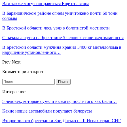
Вам также могут понравиться
Еще от автора
В Барановичском районе огнем уничтожено почти 60 тонн
соломы
В Брестской области лось увяз в болотистой местности
С начала августа на Брестчине 5 человек стали жертвами огня
В Брестской области мужчина хранил 3400 кг металлолома в
нарушение установленного…
Prev
Next
Комментарии закрыты.
Интересное:
5 человек, которые сумели выжить, после того как были…
Какие новые автомобили покупают белорусы
Второе золото брестчанки Зои Дасько на II Играх стран СНГ