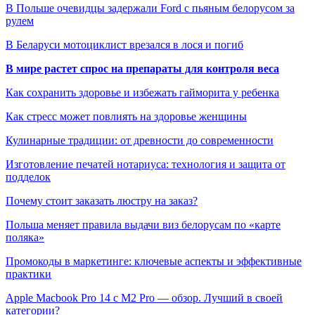
В Польше очевидцы задержали Ford c пьяным белорусом за
рулем
В Беларуси мотоциклист врезался в лося и погиб
В мире растет спрос на препараты для контроля веса
Как сохранить здоровье и избежать гайморита у ребенка
Как стресс может повлиять на здоровье женщины
Кулинарные традиции: от древности до современности
Изготовление печатей нотариуса: технология и защита от
подделок
Почему стоит заказать люстру на заказ?
Польша меняет правила выдачи виз белорусам по «карте
поляка»
Промокоды в маркетинге: ключевые аспекты и эффективные
практики
Apple Macbook Pro 14 с M2 Pro — обзор. Лучший в своей
категории?