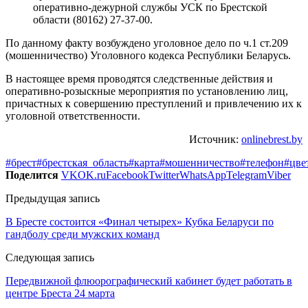
оперативно-дежурной службы УСК по Брестской
области (80162) 27-37-00.
По данному факту возбуждено уголовное дело по ч.1 ст.209
(мошенничество) Уголовного кодекса Республики Беларусь.
В настоящее время проводятся следственные действия и
оперативно-розыскные мероприятия по установлению лиц,
причастных к совершению преступлений и привлечению их к
уголовной ответственности.
Источник:
onlinebrest.by
#брест
#брестская_область
#карта
#мошенничество
#телефон
#цве
Поделится
VK
OK.ru
Facebook
Twitter
WhatsApp
Telegram
Viber
Предыдущая запись
В Бресте состоится «Финал четырех» Кубка Беларуси по
гандболу среди мужских команд
Следующая запись
Передвижной флюорографический кабинет будет работать в
центре Бреста 24 марта