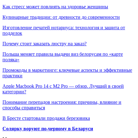
Как стресс может повлиять на здоровье женщины
Кулинарные традиции: от древности до современности
Изготовление печатей нотариуса: технология и защита от
подделок
Почему стоит заказать люстру на заказ?
Польша меняет правила выдачи виз белорусам по «карте
поляка»
Промокоды в маркетинге: ключевые аспекты и эффективные
практики
Apple Macbook Pro 14 с M2 Pro — обзор. Лучший в своей
категории?
Понимание перепадов настроения: причины, влияние и
способы справиться
В Бресте стартовали продажи березовика
Солярку воруют по-черному в Беларуси