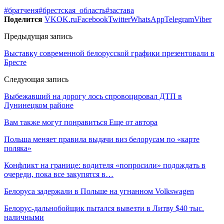
#братченя
#брестская_область
#застава
Поделится
VK
OK.ru
Facebook
Twitter
WhatsApp
Telegram
Viber
Предыдущая запись
Выставку современной белорусской графики презентовали в
Бресте
Следующая запись
Выбежавший на дорогу лось спровоцировал ДТП в
Лунинецком районе
Вам также могут понравиться
Еще от автора
Польша меняет правила выдачи виз белорусам по «карте
поляка»
Конфликт на границе: водителя «попросили» подождать в
очереди, пока все закупятся в…
Белоруса задержали в Польше на угнанном Volkswagen
Белорус-дальнобойщик пытался вывезти в Литву $40 тыс.
наличными