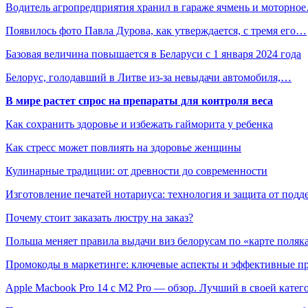
Водитель агропредприятия хранил в гараже ячмень и моторно
Появилось фото Павла Дурова, как утверждается, с тремя его…
Базовая величина повышается в Беларуси с 1 января 2024 года
Белорус, голодавший в Литве из-за невыдачи автомобиля,…
В мире растет спрос на препараты для контроля веса
Как сохранить здоровье и избежать гайморита у ребенка
Как стресс может повлиять на здоровье женщины
Кулинарные традиции: от древности до современности
Изготовление печатей нотариуса: технология и защита от подд
Почему стоит заказать люстру на заказ?
Польша меняет правила выдачи виз белорусам по «карте поляк
Промокоды в маркетинге: ключевые аспекты и эффективные п
Apple Macbook Pro 14 с M2 Pro — обзор. Лучший в своей катег