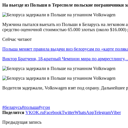
На выезде из Польши в Тересполе польские пограничники з
Мужчина пытался выехать из Польши в Беларусь на легковом а
средство оценочной стоимостью 65.000 злотых (около $16.000) 
Сейчас читают
Польша меняет правила выдачи виз белорусам по «карте поляк
Виктор Братченя, 18-кратный Чемпион мира по армрестлингу,
Водителя задержали, Volkswagen взят под охрану. Дальнейшее 
#беларусь
#польша
#угон
Поделится
VK
OK.ru
Facebook
Twitter
WhatsApp
Telegram
Viber
Предыдущая запись