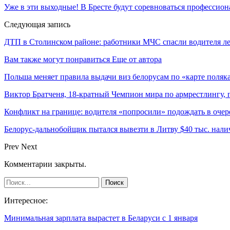
Уже в эти выходные! В Бресте будут соревноваться профессио
Следующая запись
ДТП в Столинском районе: работники МЧС спасли водителя ле
Вам также могут понравиться
Еще от автора
Польша меняет правила выдачи виз белорусам по «карте поляк
Виктор Братченя, 18-кратный Чемпион мира по армрестлингу,
Конфликт на границе: водителя «попросили» подождать в очере
Белорус-дальнобойщик пытался вывезти в Литву $40 тыс. нал
Prev
Next
Комментарии закрыты.
Интересное:
Минимальная зарплата вырастет в Беларуси с 1 января