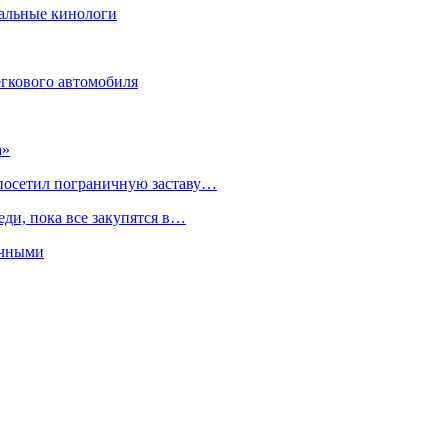
нальные кинологи
гкового автомобиля
а»
 посетил пограничную заставу…
ди, пока все закупятся в…
ичными