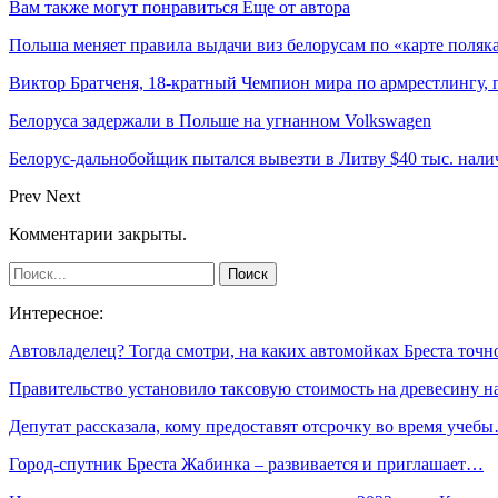
Вам также могут понравиться
Еще от автора
Польша меняет правила выдачи виз белорусам по «карте поляк
Виктор Братченя, 18-кратный Чемпион мира по армрестлингу,
Белоруса задержали в Польше на угнанном Volkswagen
Белорус-дальнобойщик пытался вывезти в Литву $40 тыс. нал
Prev
Next
Комментарии закрыты.
Интересное:
Автовладелец? Тогда смотри, на каких автомойках Бреста точ
Правительство установило таксовую стоимость на древесину 
Депутат рассказала, кому предоставят отсрочку во время учеб
Город-спутник Бреста Жабинка – развивается и приглашает…