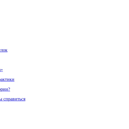
елок
а»
рактики
ории?
ы справиться