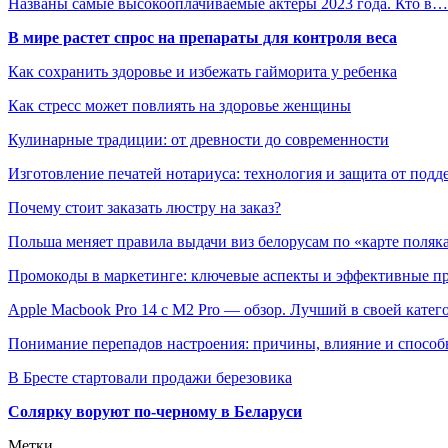
Названы самые высокооплачиваемые актеры 2023 года. Кто в…
В мире растет спрос на препараты для контроля веса
Как сохранить здоровье и избежать гайморита у ребенка
Как стресс может повлиять на здоровье женщины
Кулинарные традиции: от древности до современности
Изготовление печатей нотариуса: технология и защита от подд
Почему стоит заказать люстру на заказ?
Польша меняет правила выдачи виз белорусам по «карте поляк
Промокоды в маркетинге: ключевые аспекты и эффективные п
Apple Macbook Pro 14 с M2 Pro — обзор. Лучший в своей катег
Понимание перепадов настроения: причины, влияние и способ
В Бресте стартовали продажи березовика
Солярку воруют по-черному в Беларуси
Метки