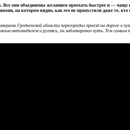
 Все они объединены желанием проехать быстрее и — чаще вс
кони, на котором видно, как его не пропустили даже те, кто 
мерами Гродненской области перегородил проезд на дороге в пу
д моим автомобилем и ругаясь, он заблокировал путь. Тем самы