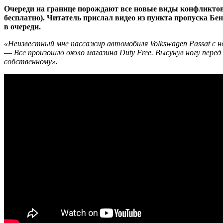
Очереди на границе порождают все новые виды конфликтов.
бесплатно). Читатель прислал видео из пункта пропуска Беня
в очереди.
«Неизвестный мне пассажир автомобиля Volkswagen Passat с но
—
Все произошло около магазина Duty Free. Высунув ногу пере
собственному».