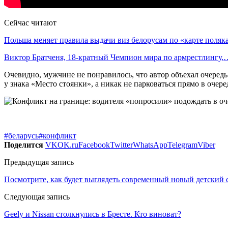
Сейчас читают
Польша меняет правила выдачи виз белорусам по «карте поляк
Виктор Братченя, 18-кратный Чемпион мира по армрестлингу,
Очевидно, мужчине не понравилось, что автор объехал очередь
у знака «Место стоянки», а никак не парковаться прямо в очере
#беларусь
#конфликт
Поделится
VK
OK.ru
Facebook
Twitter
WhatsApp
Telegram
Viber
Предыдущая запись
Посмотрите, как будет выглядеть современный новый детский 
Следующая запись
Geely и Nissan столкнулись в Бресте. Кто виноват?