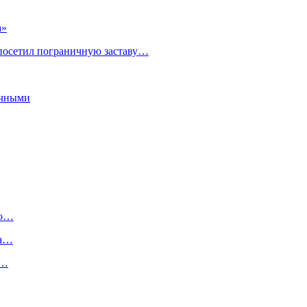
а»
 посетил пограничную заставу…
ичными
но…
на…
ы…