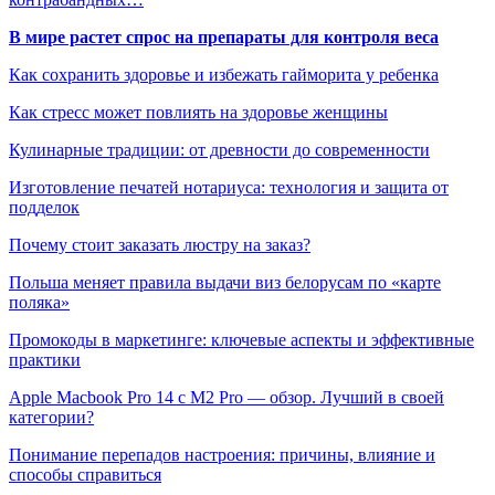
В мире растет спрос на препараты для контроля веса
Как сохранить здоровье и избежать гайморита у ребенка
Как стресс может повлиять на здоровье женщины
Кулинарные традиции: от древности до современности
Изготовление печатей нотариуса: технология и защита от
подделок
Почему стоит заказать люстру на заказ?
Польша меняет правила выдачи виз белорусам по «карте
поляка»
Промокоды в маркетинге: ключевые аспекты и эффективные
практики
Apple Macbook Pro 14 с M2 Pro — обзор. Лучший в своей
категории?
Понимание перепадов настроения: причины, влияние и
способы справиться