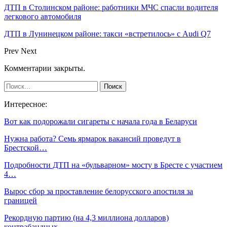
ДТП в Столинском районе: работники МЧС спасли водителя
легкового автомобиля
ДТП в Лунинецком районе: такси «встретилось» с Audi Q7
Prev
Next
Комментарии закрыты.
Интересное:
Вот как подорожали сигареты с начала года в Беларуси
Нужна работа? Семь ярмарок вакансий проведут в
Брестской…
Подробности ДТП на «бульварном» мосту в Бресте с участием
4…
Вырос сбор за проставление белорусского апостиля за
границей
Рекордную партию (на 4,3 миллиона долларов)
контрабандных…