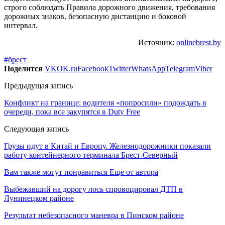
строго соблюдать Правила дорожного движения, требования
дорожных знаков, безопасную дистанцию и боковой
интервал.
Источник:
onlinebrest.by
#брест
Поделится
VK
OK.ru
Facebook
Twitter
WhatsApp
Telegram
Viber
Предыдущая запись
Конфликт на границе: водителя «попросили» подождать в
очереди, пока все закупятся в Duty Free
Следующая запись
Грузы идут в Китай и Европу. Железнодорожники показали
работу контейнерного терминала Брест-Северный
Вам также могут понравиться
Еще от автора
Выбежавший на дорогу лось спровоцировал ДТП в
Лунинецком районе
Результат небезопасного маневра в Пинском районе