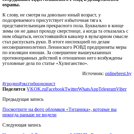
охраны.
К слову, не смотря на довольно юный возраст, у
подозреваемого присутствует избыточная тяга к
представительницам прекрасного пола. Буквально в конце
зимы он не давал проходу сверстнице, а когда та отказалась с
ним общаться, несостоявшийся кавалер в вульгарном смысле
стал распускать руки. В итоге инспекцией по делам
несовершеннолетних Ленинского РОВД предприняты меры
по изоляции юноши. За совершение вышеуказанных
противоправных действий в отношении него возбуждены
уголовные дела по статье «Хулиганство».
Источник:
onlinebrest.by
#гродно
#эксгибиционист
Поделится
VK
OK.ru
Facebook
Twitter
WhatsApp
Telegram
Viber
Предыдущая запись
Посмотрите на фото обломков «Титаника», которые вы
никогда раньше не видели
Следующая запись