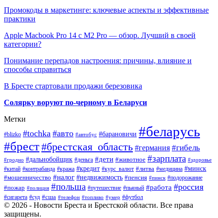
Промокоды в маркетинге: ключевые аспекты и эффективные
практики
Apple Macbook Pro 14 с M2 Pro — обзор. Лучший в своей
категории?
Понимание перепадов настроения: причины, влияние и
способы справиться
В Бресте стартовали продажи березовика
Солярку воруют по-черному в Беларуси
Метки
#беларусь
#tochka
#авто
#барановичи
#blizko
#автобус
#брест
#брестская_область
#гибель
#германия
#зарплата
#дети
#дальнобойщик
#животное
#деньга
#гродно
#здоровье
#минск
#кредит
#китай
#контрабанда
#кража
#курс_валют
#литва
#медицина
#налог
#недвижимость
#мошенничество
#пенсия
#пинск
#подорожание
#польша
#россия
#работа
#пожар
#путешествие
#пьяный
#полиция
#сша
#сигарета
#суд
#футбол
#телефон
#топливо
#умер
© 2026 - Новости Бреста и Брестской области. Все права
защищены.