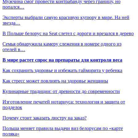
Мужчина смог провести контрабанду через границу, но
попался…
Эксперты выбрали самую красивую купюру в мире. На ней
звезда…
В Польше белорус на Seat слетел с дороги и врезался в дерево
Семья обнаружила камеру слежения в номере одного из
отелей в…
В мире растет спрос на препараты для контроля веса
Как сохранить здоровье и избежать гайморита у ребенка
Как стресс может повлиять на здоровье женщины
Кулинарные традиции: от древности до современности
Изготовление печатей нотариуса: технология и защита от
подделок
Почему стоит заказать люстру на заказ?
Польша меняет правила выдачи виз белорусам по «карте
поляка»