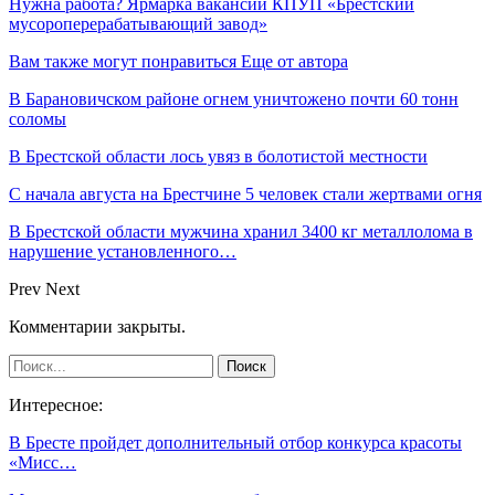
Нужна работа? Ярмарка вакансий КПУП «Брестский
мусороперерабатывающий завод»
Вам также могут понравиться
Еще от автора
В Барановичском районе огнем уничтожено почти 60 тонн
соломы
В Брестской области лось увяз в болотистой местности
С начала августа на Брестчине 5 человек стали жертвами огня
В Брестской области мужчина хранил 3400 кг металлолома в
нарушение установленного…
Prev
Next
Комментарии закрыты.
Интересное:
В Бресте пройдет дополнительный отбор конкурса красоты
«Мисс…