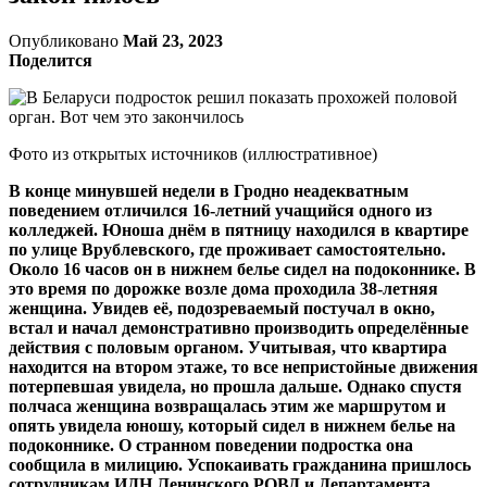
Опубликовано
Май 23, 2023
Поделится
Фото из открытых источников (иллюстративное)
В конце минувшей недели в Гродно неадекватным
поведением отличился 16-летний учащийся одного из
колледжей. Юноша днём в пятницу находился в квартире
по улице Врублевского, где проживает самостоятельно.
Около 16 часов он в нижнем белье сидел на подоконнике. В
это время по дорожке возле дома проходила 38-летняя
женщина. Увидев её, подозреваемый постучал в окно,
встал и начал демонстративно производить определённые
действия с половым органом. Учитывая, что квартира
находится на втором этаже, то все непристойные движения
потерпевшая увидела, но прошла дальше. Однако спустя
полчаса женщина возвращалась этим же маршрутом и
опять увидела юношу, который сидел в нижнем белье на
подоконнике. О странном поведении подростка она
сообщила в милицию. Успокаивать гражданина пришлось
сотрудникам ИДН Ленинского РОВД и Департамента