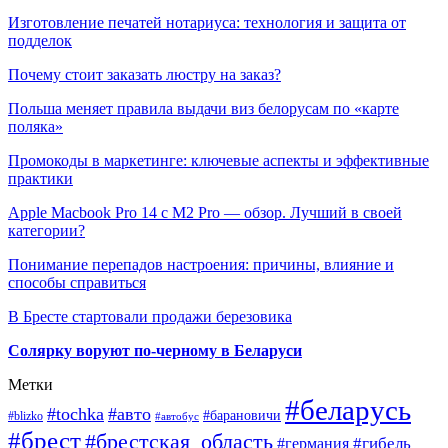
Изготовление печатей нотариуса: технология и защита от
подделок
Почему стоит заказать люстру на заказ?
Польша меняет правила выдачи виз белорусам по «карте
поляка»
Промокоды в маркетинге: ключевые аспекты и эффективные
практики
Apple Macbook Pro 14 с M2 Pro — обзор. Лучший в своей
категории?
Понимание перепадов настроения: причины, влияние и
способы справиться
В Бресте стартовали продажи березовика
Солярку воруют по-черному в Беларуси
Метки
#беларусь
#tochka
#авто
#барановичи
#blizko
#автобус
#брест
#брестская_область
#гибель
#германия