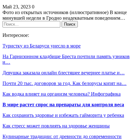
Май 23, 2023
0
Фото из открытых источников (иллюстративное) В конце
минувшей недели в Гродно неадекватным поведением…
Интересное:
Туристку из Беларуси унесло в море
На Гарнизонном кладбище Бреста почтили память узников
и…
Девушка заказала онлайн блестящее вечернее платье и…
Почти 20 тыс. договоров за год. Как белорусы копят на…
Как водка влияет на организм человека? Инфографика
В мире растет спрос на препараты для контроля веса
Как сохранить здоровье и избежать гайморита у ребенка
Как стресс может повлиять на здоровье женщины
Кулинарные традиции: от древности до современности