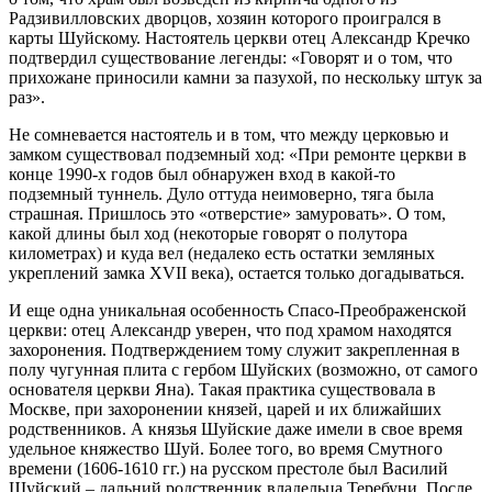
Радзивилловских дворцов, хозяин которого проигрался в
карты Шуйскому. Настоятель церкви отец Александр Кречко
подтвердил существование легенды: «Говорят и о том, что
прихожане приносили камни за пазухой, по нескольку штук за
раз».
Не сомневается настоятель и в том, что между церковью и
замком существовал подземный ход: «При ремонте церкви в
конце 1990-х годов был обнаружен вход в какой-то
подземный туннель. Дуло оттуда неимоверно, тяга была
страшная. Пришлось это «отверстие» замуровать». О том,
какой длины был ход (некоторые говорят о полутора
километрах) и куда вел (недалеко есть остатки земляных
укреплений замка XVII века), остается только догадываться.
И еще одна уникальная особенность Спасо-Преображенской
церкви: отец Александр уверен, что под храмом находятся
захоронения. Подтверждением тому служит закрепленная в
полу чугунная плита с гербом Шуйских (возможно, от самого
основателя церкви Яна). Такая практика существовала в
Москве, при захоронении князей, царей и их ближайших
родственников. А князья Шуйские даже имели в свое время
удельное княжество Шуй. Более того, во время Смутного
времени (1606-1610 гг.) на русском престоле был Василий
Шуйский – дальний родственник владельца Теребуни. После