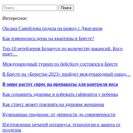
Интересное:
Оксана Самойлова подала на развод с Джиганом
Как изменились цены на квартиры в Бресте?
Топ-10 ретейлеров Беларуси по количеству вакансий. Кого
ищет…
Международный турнир по бейсболу состоялся в Бресте
В Бресте на «Берестье-2023» пройдет международный парад…
В мире растет спрос на препараты для контроля веса
Как сохранить здоровье и избежать гайморита у ребенка
Как стресс может повлиять на здоровье женщины
Кулинарные традиции: от древности до современности
Изготовление печатей нотариуса: технология и защита от
подделок