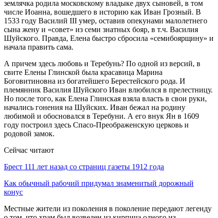
землячка родила московскому владыке двух сыновей, в том
числе Иоанна, вошедшего в историю как Иван Грозный. В
1533 году Василий III умер, оставив опекунами малолетнего
сына жену и «совет» из семи знатных бояр, в т.ч. Василия
Шуйского. Правда, Елена быстро сбросила «семибоярщину» и
начала править сама.
А причем здесь любовь и Теребунь? По одной из версий, в
свите Елены Глинской была красавица Марина
Боговитиновна из богатейшего Берестейского рода. И
племянник Василия Шуйского Иван влюбился в прелестницу.
Но после того, как Елена Глинская взяла власть в свои руки,
начались гонения на Шуйских. Иван бежал на родину
любимой и обосновался в Теребуни. А его внук Ян в 1609
году построил здесь Спасо-Преображенскую церковь и
родовой замок.
Сейчас читают
Брест 111 лет назад со страниц газеты 1912 года
Как обычный рабочий придумал знаменитый дорожный
конус
Местные жители из поколения в поколение передают легенду
о том, что храм был возведен из кирпича одного из