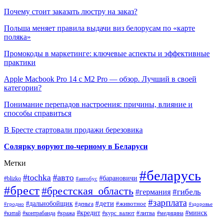
Почему стоит заказать люстру на заказ?
Польша меняет правила выдачи виз белорусам по «карте
поляка»
Промокоды в маркетинге: ключевые аспекты и эффективные
практики
Apple Macbook Pro 14 с M2 Pro — обзор. Лучший в своей
категории?
Понимание перепадов настроения: причины, влияние и
способы справиться
В Бресте стартовали продажи березовика
Солярку воруют по-черному в Беларуси
Метки
#беларусь
#tochka
#авто
#барановичи
#blizko
#автобус
#брест
#брестская_область
#гибель
#германия
#зарплата
#дети
#дальнобойщик
#животное
#деньга
#гродно
#здоровье
#минск
#кредит
#китай
#контрабанда
#кража
#курс_валют
#литва
#медицина