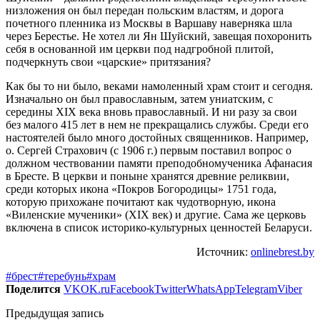
низложения он был передан польским властям, и дорога
почетного пленника из Москвы в Варшаву наверняка шла
через Берестье. Не хотел ли Ян Шуйский, завещая похоронить
себя в основанной им церкви под надгробной плитой,
подчеркнуть свои «царские» притязания?
Как бы то ни было, веками намоленный храм стоит и сегодня.
Изначально он был православным, затем униатским, с
середины XIX века вновь православный. И ни разу за свои
без малого 415 лет в нем не прекращались службы. Среди его
настоятелей было много достойных священников. Например,
о. Сергей Страхович (с 1906 г.) первым поставил вопрос о
должном чествовании памяти преподобномученика Афанасия
в Бресте. В церкви и поныне хранятся древние реликвии,
среди которых икона «Покров Богородицы» 1751 года,
которую прихожане почитают как чудотворную, икона
«Виленские мученики» (XIX век) и другие. Сама же церковь
включена в список историко-культурных ценностей Беларуси.
Источник:
onlinebrest.by
#брест
#теребунь
#храм
Поделится
VK
OK.ru
Facebook
Twitter
WhatsApp
Telegram
Viber
Предыдущая запись