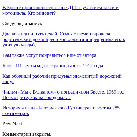
В Бресте произошло серьезное ДТП с участием такси и
мотоцикла. Кто виноват?
Следующая запись
Две веранды и пять печей. Семья отремонтировала
родительский дом в Брестской области и превратила его в
уютную усадьбу
Вам также могут понравиться
Еще от автора
Брест 111 лет назад со страниц газеты 1912 года
Как обычный рабочий придумал знаменитый дорожный
конус
Фильм «Мы с Вулканом» о пограничном Бресте, 1969 год.
Посмотрите, каким город был…
История жизни «Белорусского Гулливера» с ростом 285
сантиметров
Prev
Next
Комментарии закрыты.