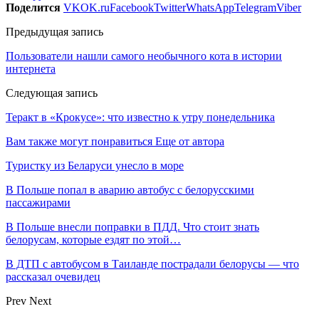
Поделится
VK
OK.ru
Facebook
Twitter
WhatsApp
Telegram
Viber
Предыдущая запись
Пользователи нашли самого необычного кота в истории
интернета
Следующая запись
Теракт в «Крокусе»: что известно к утру понедельника
Вам также могут понравиться
Еще от автора
Туристку из Беларуси унесло в море
В Польше попал в аварию автобус с белорусскими
пассажирами
В Польше внесли поправки в ПДД. Что стоит знать
белорусам, которые ездят по этой…
В ДТП с автобусом в Таиланде пострадали белорусы — что
рассказал очевидец
Prev
Next