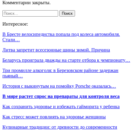
Комментарии закрыты.
Интересное:
В Бресте велосипедистка попала под колеса автомобиля.
Стали…
Литва запретит всесезонные шины зимой. Причина
Беларусь проиграла дважды на старте отбора к чемпионату…
Три промилле алкоголя: в Березовском районе задержан
пьяный…
История с выкинутым на помойку Porsche оказалась…
В мире растет спрос на препараты для контроля веса
Как сохранить здоровье и избежать гайморита у ребенка
Как стресс может повлиять на здоровье женщины
Кулинарные традиции: от древности до современности