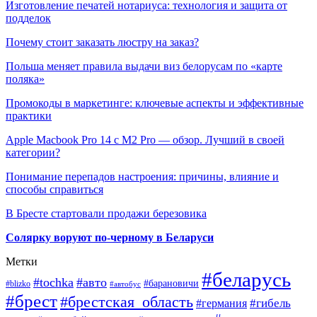
Изготовление печатей нотариуса: технология и защита от
подделок
Почему стоит заказать люстру на заказ?
Польша меняет правила выдачи виз белорусам по «карте
поляка»
Промокоды в маркетинге: ключевые аспекты и эффективные
практики
Apple Macbook Pro 14 с M2 Pro — обзор. Лучший в своей
категории?
Понимание перепадов настроения: причины, влияние и
способы справиться
В Бресте стартовали продажи березовика
Солярку воруют по-черному в Беларуси
Метки
#беларусь
#tochka
#авто
#барановичи
#blizko
#автобус
#брест
#брестская_область
#гибель
#германия