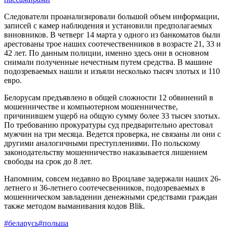
Следователи проанализировали большой объем информации,
записей с камер наблюдения и установили предполагаемых
виновников. В четверг 14 марта у одного из банкоматов были
арестованы трое наших соотечественников в возрасте 21, 33 и
42 лет. По данным полиции, именно здесь они в основном
снимали полученные нечестным путем средства. В машине
подозреваемых нашли и изъяли несколько тысяч злотых и 110
евро.
Белорусам предъявлено в общей сложности 12 обвинений в
мошенничестве и компьютерном мошенничестве,
причинившем ущерб на общую сумму более 33 тысяч злотых.
По требованию прокуратуры суд предварительно арестовал
мужчин на три месяца. Ведется проверка, не связаны ли они с
другими аналогичными преступлениями. По польскому
законодательству мошенничество наказывается лишением
свободы на срок до 8 лет.
Напомним, совсем недавно во Вроцлаве задержали наших 26-
летнего и 36-летнего соотечесвенников, подозреваемых в
мошенническом завладении денежными средствами граждан
также методом выманивания кодов Blik.
#беларусь
#польша