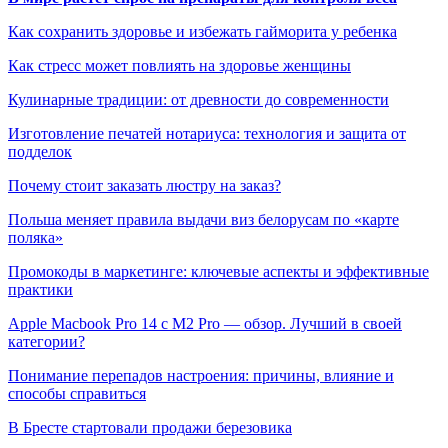
Как сохранить здоровье и избежать гайморита у ребенка
Как стресс может повлиять на здоровье женщины
Кулинарные традиции: от древности до современности
Изготовление печатей нотариуса: технология и защита от
подделок
Почему стоит заказать люстру на заказ?
Польша меняет правила выдачи виз белорусам по «карте
поляка»
Промокоды в маркетинге: ключевые аспекты и эффективные
практики
Apple Macbook Pro 14 с M2 Pro — обзор. Лучший в своей
категории?
Понимание перепадов настроения: причины, влияние и
способы справиться
В Бресте стартовали продажи березовика