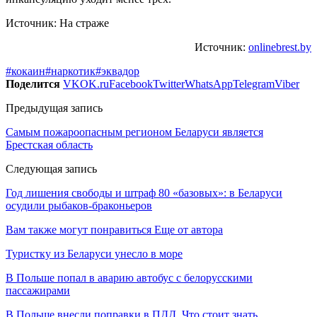
Источник: На страже
Источник:
onlinebrest.by
#кокаин
#наркотик
#эквадор
Поделится
VK
OK.ru
Facebook
Twitter
WhatsApp
Telegram
Viber
Предыдущая запись
Самым пожароопасным регионом Беларуси является
Брестская область
Следующая запись
Год лишения свободы и штраф 80 «базовых»: в Беларуси
осудили рыбаков-браконьеров
Вам также могут понравиться
Еще от автора
Туристку из Беларуси унесло в море
В Польше попал в аварию автобус с белорусскими
пассажирами
В Польше внесли поправки в ПДД. Что стоит знать