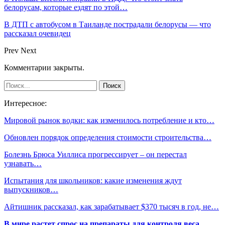
белорусам, которые ездят по этой…
В ДТП с автобусом в Таиланде пострадали белорусы — что
рассказал очевидец
Prev
Next
Комментарии закрыты.
Интересное:
Мировой рынок водки: как изменилось потребление и кто…
Обновлен порядок определения стоимости строительства…
Болезнь Брюса Уиллиса прогрессирует – он перестал
узнавать…
Испытания для школьников: какие изменения ждут
выпускников…
Айтишник рассказал, как зарабатывает $370 тысяч в год, не…
В мире растет спрос на препараты для контроля веса