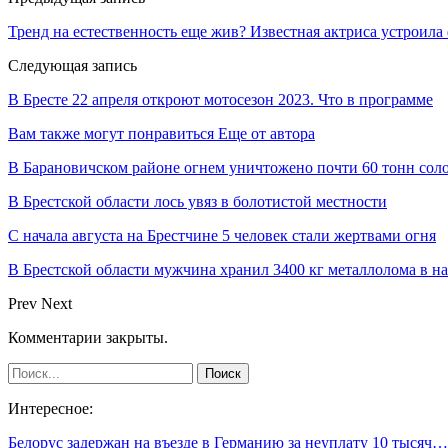
Тренд на естественность еще жив? Известная актриса устрои
Следующая запись
В Бресте 22 апреля откроют мотосезон 2023. Что в программе
Вам также могут понравиться
Еще от автора
В Барановичском районе огнем уничтожено почти 60 тонн сол
В Брестской области лось увяз в болотистой местности
С начала августа на Брестчине 5 человек стали жертвами огня
В Брестской области мужчина хранил 3400 кг металлолома в 
Prev
Next
Комментарии закрыты.
Интересное:
Белорус задержан на въезде в Германию за неуплату 10 тысяч…