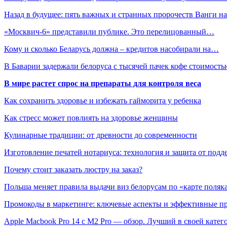
Назад в будущее: пять важных и странных пророчеств Ванги 
«Москвич-6» представили публике. Это перелицованный…
Кому и сколько Беларусь должна – кредитов насобирали на…
В Баварии задержали белоруса с тысячей пачек кофе стоимос
В мире растет спрос на препараты для контроля веса
Как сохранить здоровье и избежать гайморита у ребенка
Как стресс может повлиять на здоровье женщины
Кулинарные традиции: от древности до современности
Изготовление печатей нотариуса: технология и защита от подд
Почему стоит заказать люстру на заказ?
Польша меняет правила выдачи виз белорусам по «карте поляк
Промокоды в маркетинге: ключевые аспекты и эффективные п
Apple Macbook Pro 14 с M2 Pro — обзор. Лучший в своей катег