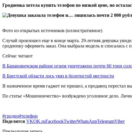
Гродненка хотела купить телефон по низкой цене, но осталась 
Фото из открытых источников (иллюстративное)
Случай произошел еще в конце марта. 29-летняя девушка увид
гродненку оформить заказ. Она выбрала модель и списалась с п
Сейчас читают
В Барановичском районе огнем уничтожено почти 60 тонн сол
В Брестской области лось увяз в болотистой местности
В назначенное время гаджет не пришел, а продавец перестал в
По статье «Мошенничество» возбуждено уголовное дело. Лично
#гродно
#телефон
Поделится
VK
OK.ru
Facebook
Twitter
WhatsApp
Telegram
Viber
Предыдущая запись