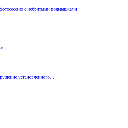
ла фотосессию с небритыми подмышками
омы
нарушение установленного…