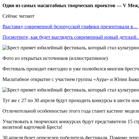
Один из самых масштабных творческих проектов — V Между
Сейчас читают
Выставку современной белорусской графики презентовали в…
Посмотрите, как будет выглядеть современный новый детски
Фото из открытых источников (иллюстративное)
Фестиваль проходит ежегодно и уже полюбился многим брестчана
Масштабное открытие с участием группы «Аура» и Юлии Быково
Тут же с 27 по 30 апреля будут проходить конкурсы в шести но
Отличительной особенностью этого года станет кастинг моделе
Участвовать в творческих конкурсах будут представители 15 ст
визитной карточкой Бреста!
30 апреля будет определен победитель фестиваля. Помимо де