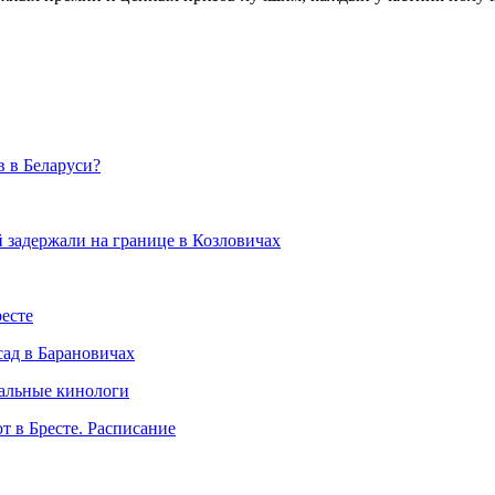
в в Беларуси?
 задержали на границе в Козловичах
есте
сад в Барановичах
нальные кинологи
т в Бресте. Расписание