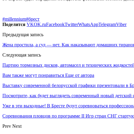
#millennium
#брест
Поделится
VK
OK.ru
Facebook
Twitter
WhatsApp
Telegram
Viber
Предыдущая запись
Жена простила, а суд — нет. Как наказывают домашних тирано
Следующая запись
Партию тормозных дисков, автомасел и технических жидкостей
Вам также могут понравиться
Еще от автора
Выставку современной белорусской графики презентовали в Бр
Посмотрите, как будет выглядеть современный новый детский 
Уже в эти выходные! В Бресте будут соревноваться профессио
Соревнования пловцов по программе II Игр стран СНГ стартую
Prev
Next