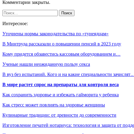
Комментарии закрыты.
Интересное:
Уточнены нормы законодательства по «тунеядцам»
В Минтруда рассказали о повышении пенсий в 2023 году
Кому придется обзавестись кассовым оборудованием и…
Ученые нашли неожиданную пользу секса
В вуз без испытаний. Кого и на какие специальности зачислят
В мире растет спрос на препараты для контроля веса
Как сохранить здоровье и избежать гайморита у ребенка
Как стресс может повлиять на здоровье женщины
Кулинарные традиции: от древности до современности
Изготовление печатей нотариуса: технология и защита от подд