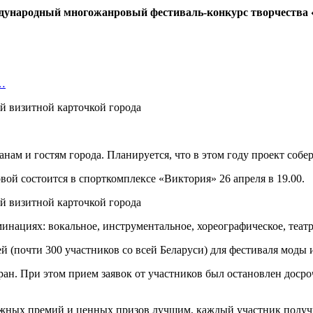
народный многожанровый фестиваль-конкурс творчества «Mil
й…
м и гостям города. Планируется, что в этом году проект собере
й состоится в спорткомплексе «Виктория» 26 апреля в 19.00.
минациях: вокальное, инструментальное, хореографическое, театр
й (почти 300 участников со всей Беларуси) для фестиваля моды 
ран. При этом прием заявок от участников был остановлен досро
нежных премий и ценных призов лучшим, каждый участник полу