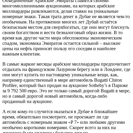
Объединенные Арабские Эмираты славятся своими
многомиллионными аукционами, на которых арабские
миллиардеры развлекаются, делая ставки на уникальные
номерные знаки. Такая трата денег в Дубае не является чем-то
необычным. На протяжении многих лет Дубай остаётся
безопасным местом для сверхбогатых, где они могут блеснуть
своим богатством и вести безналоговый образ жизни. В то
время как другие части мира обеспокоены экономическим
спадом, экономика Эмиратов остается сильной – высокие
цены на нефть приносят пользу его соседям и наиболее
важным клиентам.
В самые жаркие месяцы арабские миллиардеры предпочитают
отдыхать на французском Лазурном берегу или в Лондоне, где
они могут купить по настоящему уникальные вещи, как,
например единственный в мире автомобиль Bugatti Chiron
Profilee, который был продан на аукционе Sotheby’s в Париже
за 9 792 500 евро. Это не только самый дорогой Bugatti в мире,
но и самый дорогой новый автомобиль, когда-либо
проданный на аукционе.
А если кому-то случится оказаться в Дубае в ближайшее
время, обязательно посмотрите, не проезжает ли где
автомобиль с номерным знаком «P 7» или любыми другими
необычно короткими номерами. Скорее всего за них на
аукционе были уплачены большие деньги.