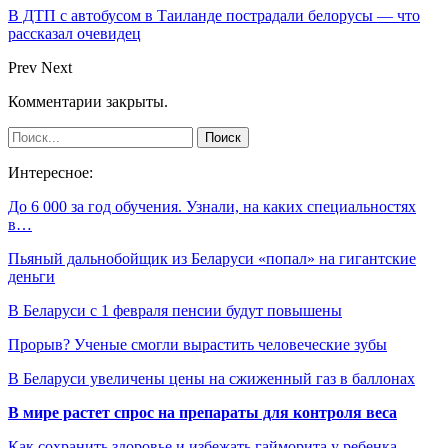
В ДТП с автобусом в Таиланде пострадали белорусы — что
рассказал очевидец
Prev
Next
Комментарии закрыты.
Интересное:
До 6 000 за год обучения. Узнали, на каких специальностях
в…
Пьяный дальнобойщик из Беларуси «попал» на гигантские
деньги
В Беларуси с 1 февраля пенсии будут повышены
Прорыв? Ученые смогли вырастить человеческие зубы
В Беларуси увеличены цены на сжиженный газ в баллонах
В мире растет спрос на препараты для контроля веса
Как сохранить здоровье и избежать гайморита у ребенка