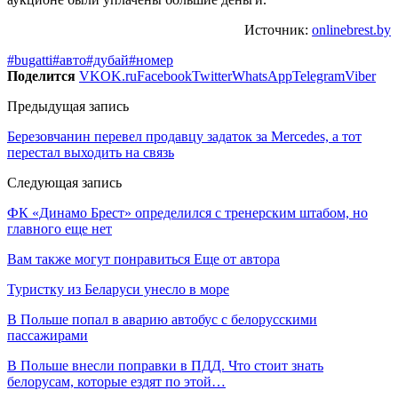
Источник:
onlinebrest.by
#bugatti
#авто
#дубай
#номер
Поделится
VK
OK.ru
Facebook
Twitter
WhatsApp
Telegram
Viber
Предыдущая запись
Березовчанин перевел продавцу задаток за Mercedes, а тот
перестал выходить на связь
Следующая запись
ФК «Динамо Брест» определился с тренерским штабом, но
главного еще нет
Вам также могут понравиться
Еще от автора
Туристку из Беларуси унесло в море
В Польше попал в аварию автобус с белорусскими
пассажирами
В Польше внесли поправки в ПДД. Что стоит знать
белорусам, которые ездят по этой…