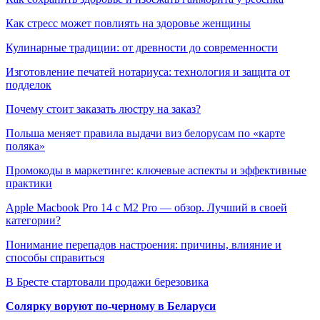
Как стресс может повлиять на здоровье женщины
Кулинарные традиции: от древности до современности
Изготовление печатей нотариуса: технология и защита от
подделок
Почему стоит заказать люстру на заказ?
Польша меняет правила выдачи виз белорусам по «карте
поляка»
Промокоды в маркетинге: ключевые аспекты и эффективные
практики
Apple Macbook Pro 14 с M2 Pro — обзор. Лучший в своей
категории?
Понимание перепадов настроения: причины, влияние и
способы справиться
В Бресте стартовали продажи березовика
Солярку воруют по-черному в Беларуси