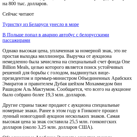
на 800 тыс. долларов.
Сейчас читают
Туристку из Беларуси унесло в море
В Польше попал в аварию автобус с белорусскими
пассажирами
Однако высокая цена, уплаченная за номерной знак, это не
простая выходка миллионера. Выручка от аукциона
немедленно была зачислена на специальный счет фонда One
Billion Meals, целью которого является поиск устойчивых
решений для борьбы с голодом, выдвинутых вице-
президентом и премьер-министром Объединенных Арабских
Эмиратов и правителем Дубая шейхом Мохаммедом бин
Рашидом Аль Мактумом. Сообщается, что всего на аукционе
было собрано более 19,3 млн. долларов.
Другие страны также продают с аукциона специальные
номерные знаки. Ранее в этом году в Гонконге прошел
лунный новогодний аукцион нескольких знаков. Самая
высокая цена за знак составила 25,5 млн. гонконгских
долларов (около 3,25 млн. долларов США).