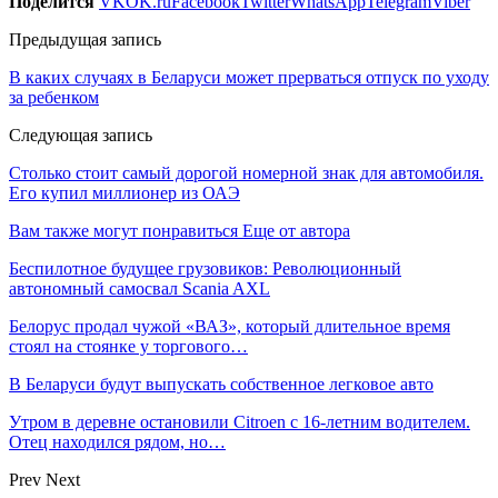
Поделится
VK
OK.ru
Facebook
Twitter
WhatsApp
Telegram
Viber
Предыдущая запись
В каких случаях в Беларуси может прерваться отпуск по уходу
за ребенком
Следующая запись
Столько стоит самый дорогой номерной знак для автомобиля.
Его купил миллионер из ОАЭ
Вам также могут понравиться
Еще от автора
Беспилотное будущее грузовиков: Революционный
автономный самосвал Scania AXL
Белорус продал чужой «ВАЗ», который длительное время
стоял на стоянке у торгового…
В Беларуси будут выпускать собственное легковое авто
Утром в деревне остановили Citroen с 16-летним водителем.
Отец находился рядом, но…
Prev
Next