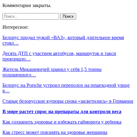
Комментарии закрыты.
Интересное:
Белорус продал чужой «ВАЗ», который длительное время
стоял…
Десять ДТП с участием автобусов, маршруток и такси
произошло…
Житель Микашевичей хранил у себя 1,5 тонны
похищенного…
Белорус на Porsche устроил переполох на пешеходной улице
в…
Старые белорусские купюры снова «засветились» в Германии
В мире растет спрос на препараты для контроля веса
Как сохранить здоровье и избежать гайморита у ребенка
Как стресс может повлиять на здоровье женщины