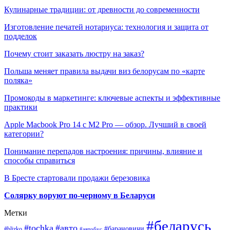
Кулинарные традиции: от древности до современности
Изготовление печатей нотариуса: технология и защита от
подделок
Почему стоит заказать люстру на заказ?
Польша меняет правила выдачи виз белорусам по «карте
поляка»
Промокоды в маркетинге: ключевые аспекты и эффективные
практики
Apple Macbook Pro 14 с M2 Pro — обзор. Лучший в своей
категории?
Понимание перепадов настроения: причины, влияние и
способы справиться
В Бресте стартовали продажи березовика
Солярку воруют по-черному в Беларуси
Метки
#беларусь
#tochka
#авто
#барановичи
#blizko
#автобус