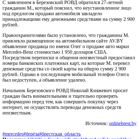
С заявлением в Березовский РОВД обратился 27-летний
гражданин М., который пояснил, что неустановленное лицо
под предлогом продажи автомобиля завладело
принадлежащими ему денежными средствами на сумму 2 900
рублей.
Правоохранителями было установлено, что гражданина М.
привлекло размещенное на автомобильном сайте AV.BY
объявление продавца по имени Олег о продаже авто марки
Mercedes-Benz стоимостью 1 950 долларов США.
Посредством переписки и общения неизвестный предоставил
номера банковских платежных карт, на которые М. перевел
денежные средства со своей карты на общую сумму 2 900
рублей. Однако в последующем мобильный телефон Олега
был недоступен, а объявление удалено.
Начальник Березовского РОВД Николай Княжевич просит
граждан быть внимательными и тщательно проверять
информацию перед тем, как совершить покупку через
интернет, не осуществлять переводы денежных средств
неизвестным.
Источник:
onlinebrest.by
#mercedes
#берёза
#брестская_область