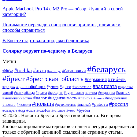
Apple Macbook Pro 14 с M2 Pro — обзор. Лучший в своей
категории?
Понимание перепадов настроения: причины, влияние и
способы справиться
В Бресте стартовали продажи березовика
Солярку воруют по-черному в Беларуси
Метки
#беларусь
#tochka
#авто
#барановичи
#blizko
#автобус
#брест
#брестская_область
#гибель
#германия
#зарплата
#дети
#дальнобойщик
#животное
#деньга
#гродно
#здоровье
#минск
#кредит
#китай
#контрабанда
#кража
#курс_валют
#литва
#медицина
#налог
#недвижимость
#мошенничество
#пенсия
#пинск
#подорожание
#польша
#россия
#работа
#пожар
#путешествие
#пьяный
#полиция
#сша
#сигарета
#суд
#футбол
#телефон
#топливо
#умер
© 2026 - Новости Бреста и Брестской области. Все права
защищены.
Любое копирование материалов с нашего ресурса разрешается
только с обратной активной ссылкой на страницу статьи.