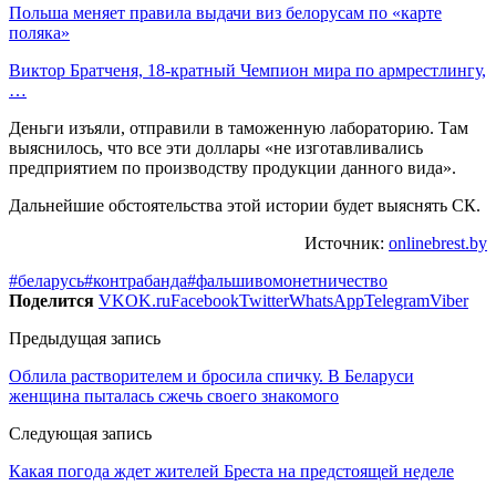
Польша меняет правила выдачи виз белорусам по «карте
поляка»
Виктор Братченя, 18-кратный Чемпион мира по армрестлингу,
…
Деньги изъяли, отправили в таможенную лабораторию. Там
выяснилось, что все эти доллары «не изготавливались
предприятием по производству продукции данного вида».
Дальнейшие обстоятельства этой истории будет выяснять СК.
Источник:
onlinebrest.by
#беларусь
#контрабанда
#фальшивомонетничество
Поделится
VK
OK.ru
Facebook
Twitter
WhatsApp
Telegram
Viber
Предыдущая запись
Облила растворителем и бросила спичку. В Беларуси
женщина пыталась сжечь своего знакомого
Следующая запись
Какая погода ждет жителей Бреста на предстоящей неделе