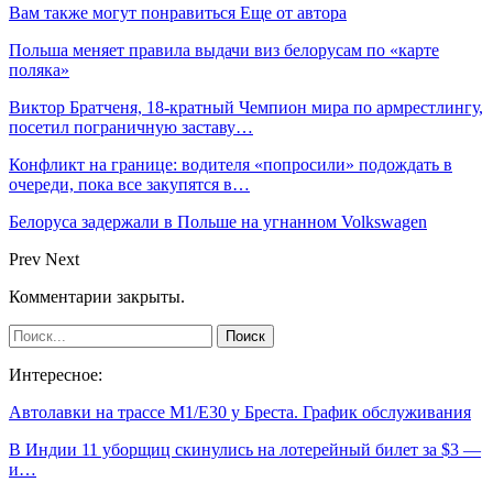
Вам также могут понравиться
Еще от автора
Польша меняет правила выдачи виз белорусам по «карте
поляка»
Виктор Братченя, 18-кратный Чемпион мира по армрестлингу,
посетил пограничную заставу…
Конфликт на границе: водителя «попросили» подождать в
очереди, пока все закупятся в…
Белоруса задержали в Польше на угнанном Volkswagen
Prev
Next
Комментарии закрыты.
Интересное:
Автолавки на трассе М1/Е30 у Бреста. График обслуживания
В Индии 11 уборщиц скинулись на лотерейный билет за $3 —
и…