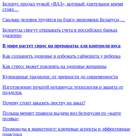
Белорус продал чужой «ВАЗ», который длительное время
стоял…
Сколько человек трудятся на благо экономики Беларуси,…
Белорусы смогут открывать счета в российских банках
удаленно
В мире растет спрос на препараты для контроля веса
Как сохранить здоровье и избежать гайморита у ребенка
Как стресс может повлиять на здоровье женщины
Кулинарные традиции: от древности до современности
Изготовление печатей нотариуса: технология и защита от
подделок
Почему стоит заказать люстру на заказ?
Польша меняет правила выдачи виз белорусам по «карте
поляка»
Промокоды в маркетинге: ключевые аспекты и эффективные
практики