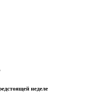
е
редстоящей неделе