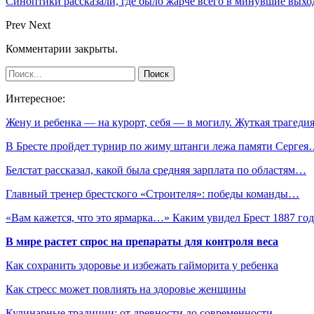
Синоптики рассказали, где было жарче всего в минувшие вых
Prev
Next
Комментарии закрыты.
Интересное:
Жену и ребенка — на курорт, себя — в могилу. Жуткая трагед
В Бресте пройдет турнир по жиму штанги лежа памяти Серге
Белстат рассказал, какой была средняя зарплата по областям…
Главный тренер брестского «Строителя»: победы команды…
«Вам кажется, что это ярмарка…» Каким увидел Брест 1887 г
В мире растет спрос на препараты для контроля веса
Как сохранить здоровье и избежать гайморита у ребенка
Как стресс может повлиять на здоровье женщины
Кулинарные традиции: от древности до современности