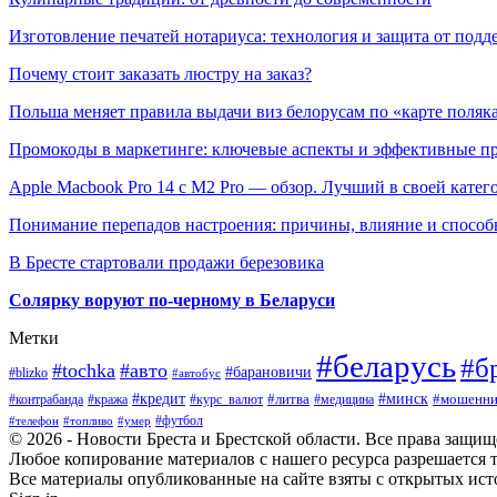
Изготовление печатей нотариуса: технология и защита от подд
Почему стоит заказать люстру на заказ?
Польша меняет правила выдачи виз белорусам по «карте поляк
Промокоды в маркетинге: ключевые аспекты и эффективные п
Apple Macbook Pro 14 с M2 Pro — обзор. Лучший в своей катег
Понимание перепадов настроения: причины, влияние и способ
В Бресте стартовали продажи березовика
Солярку воруют по-черному в Беларуси
Метки
#беларусь
#б
#tochka
#авто
#барановичи
#blizko
#автобус
#минск
#кредит
#контрабанда
#кража
#курс_валют
#литва
#мошенни
#медицина
#футбол
#телефон
#топливо
#умер
© 2026 - Новости Бреста и Брестской области. Все права защи
Любое копирование материалов с нашего ресурса разрешается т
Все материалы опубликованные на сайте взяты с открытых исто