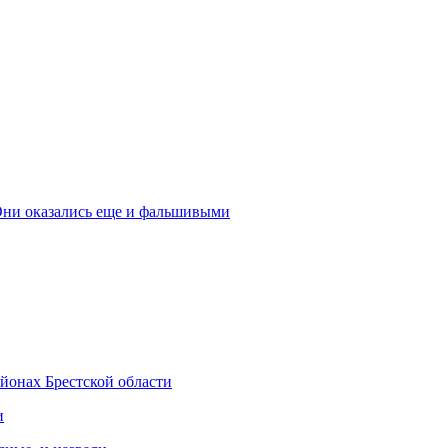
 Они оказались еще и фальшивыми
айонах Брестской области
и