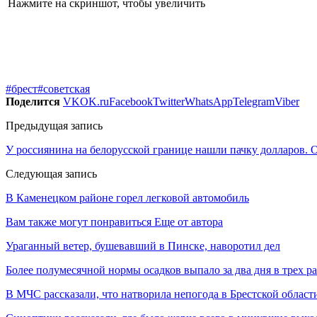
Нажмите на скриншот, чтобы увеличить
#брест
#советская
Поделится
VK
OK.ru
Facebook
Twitter
WhatsApp
Telegram
Viber
Предыдущая запись
У россиянина на белорусской границе нашли пачку долларов.
Следующая запись
В Каменецком районе горел легковой автомобиль
Вам также могут понравиться
Еще от автора
Ураганный ветер, бушевавший в Пинске, наворотил дел
Более полумесячной нормы осадков выпало за два дня в трех р
В МЧС рассказали, что натворила непогода в Брестской област