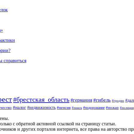
елок
а»
рактики
ории?
ы справиться
рест
#брестская_область
#гибель
#германия
#да
#гродно
#налог
#недвижимость
чество
#пенсия
#пожар
#пинск
#подорожание
#полиция
щены.
олько с обратной активной ссылкой на страницу статьи.
чников и других порталов интернета, все права на авторство п